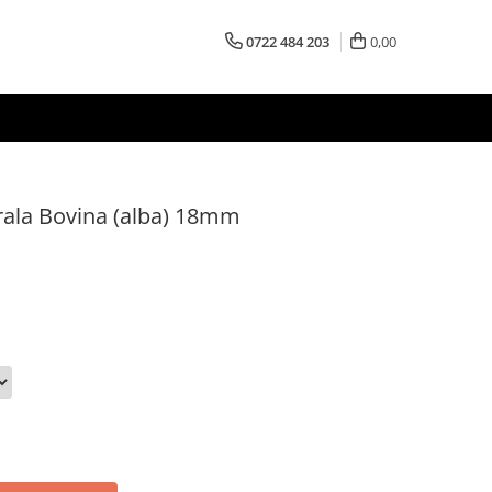
0722 484 203
0,00
rala Bovina (alba) 18mm