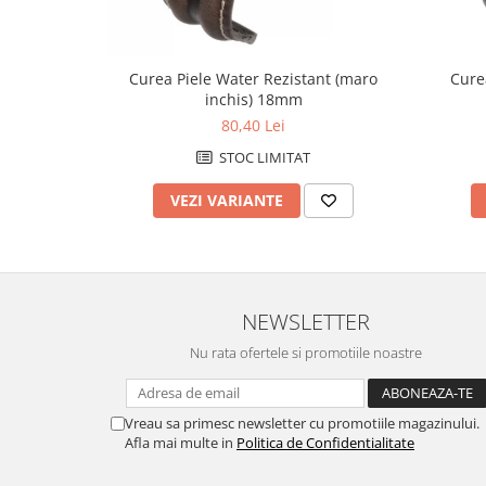
Fierastraie / Panze
Mandrine si Burghie
Curea Piele Water Rezistant (maro
Cure
Menghine
inchis) 18mm
80,40 Lei
Modelarea Metalului
STOC LIMITAT
Nicovale si Suporti
Pensete
VEZI VARIANTE
Perii
Scule de Mana
Turnare, Lipire, Finisare
NEWSLETTER
PROMOTII Curele Apple Watch
Nu rata ofertele si promotiile noastre
PROMOTII Curele Garmin
PROMOTII Scule Bijutier
PROMOTII Scule Ceasornicar
Vreau sa primesc newsletter cu promotiile magazinului.
Afla mai multe in
Politica de Confidentialitate
Scule si Accesorii Ceasuri
Catarame curea