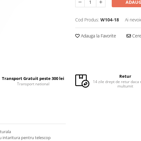
ADAUG
Cod Produs:
W104-18
Ai nevoi
Adauga la Favorite
Cere 
Retur
Transport Gratuit peste 300 lei
14 zile drept de retur daca 
Transport national
multumit
aturala
cu intaritura pentru telescop