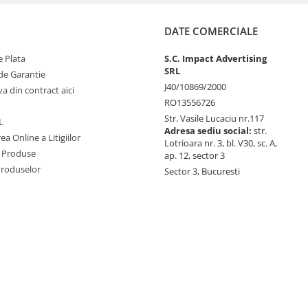
DATE COMERCIALE
 Plata
S.C. Impact Advertising
SRL
de Garantie
J40/10869/2000
va din contract aici
RO13556726
Str. Vasile Lucaciu nr.117
L
Adresa sediu social:
str.
ea Online a Litigiilor
Lotrioara nr. 3, bl. V30, sc. A,
 Produse
ap. 12, sector 3
Produselor
Sector 3, Bucuresti