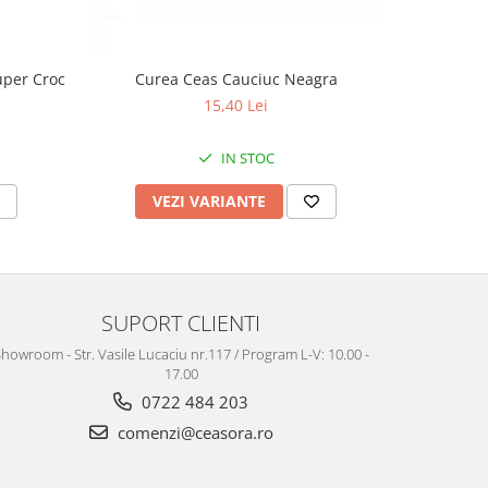
uper Croc
Curea Ceas Cauciuc Neagra
Curea Ceas
15,40 Lei
IN STOC
VEZI VARIANTE
V
SUPORT CLIENTI
howroom - Str. Vasile Lucaciu nr.117 / Program L-V: 10.00 -
17.00
0722 484 203
comenzi@ceasora.ro