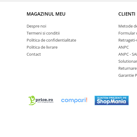
Chei Pendula
MAGAZINUL MEU
CLIENTI
Clesti Miniatura
Curatare si Intretinere
Despre noi
Metode de
Termeni si conditii
Formular 
Cutii Pastrare Ceasuri
Politica de confidentialitate
Retrageti-
Dispozitive Bratari si Curele
Politica de livrare
ANPC
Dispozitive Capace Ceas
Contact
ANPC - SA
Solutionar
Extractoare Indicatoare
Returnare
Lupe, Dispozitive Optice
Garantie 
Mecanisme Ceas
Pensete
Piese Ceasuri
Scule Speciale
Suporti de Lucru
Surubelnite fine