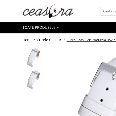
Toate Produsele
TOATE PRODUSELE
Baterii
AA, AAA, 9V
Home /
Curele Ceasuri /
Curea Ceas Piele Naturala Bovi
Accesorii baterii
Auditive
Butoni
CR 3V
Ceasuri
Barbatesti
Ceasuri Accurist
Ceasuri Casio
Ceasuri Daniel Klein
Ceasuri Lorus