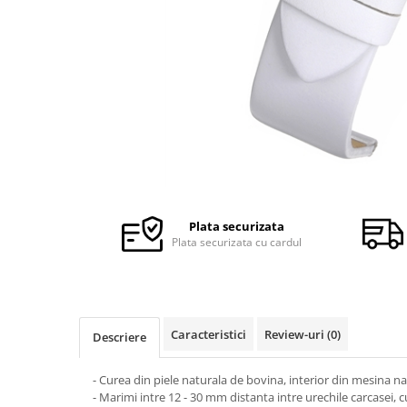
Ceasuri Police
Ceasuri Q&Q
Ceasuri Q&Q Attractive
Ceasuri Reflex
Ceasuri Sekonda
Ceasuri Timberland
Dama
Ceasuri Accurist
Ceasuri Casio
Ceasuri Daniel Klein
Plata securizata
Ceasuri Lorus
Plata securizata cu cardul
Ceasuri Q&Q
Ceasuri Reflex
Unisex
Caracteristici
Review-uri
(0)
Descriere
Curele Ceasuri
Curele Apple Watch
- Curea din piele naturala de bovina, interior din mesina n
Curele Casio
- Marimi intre 12 - 30 mm distanta intre urechile carcasei, 