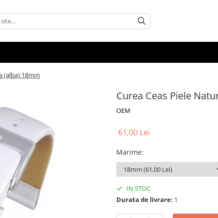
na (alba) 18mm
Curea Ceas Piele Natu
OEM
61,00 Lei
Marime
:
IN STOC
Durata de livrare:
1