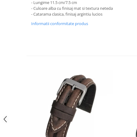
- Lungime 11.5 cm/7.5 cm
Curele cauciuc
- Culoare alba cu finisaj mat si textura neteda
Curele Garmin
- Catarama clasica, finisaj argintiu lucios
Curele metalice
Informatii conformitate produs
Curele militare
Curele piele
Curele Samsung Watch
Curele textile
Handmade / Bijutieri
Abrazive
Ciocane Miniatura
Clesti Miniatura
Curatare Bijuterii
Dispozitive Bratari
Dispozitive Inele
Dispozitive Margelit