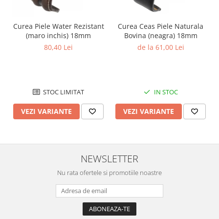
Chei Pendula
Clesti Miniatura
Curea Piele Water Rezistant
Curea Ceas Piele Naturala
(maro inchis) 18mm
Bovina (neagra) 18mm
Curatare si Intretinere
80,40 Lei
de la 61,00 Lei
Cutii Pastrare Ceasuri
Dispozitive Bratari si Curele
Dispozitive Capace Ceas
STOC LIMITAT
IN STOC
Extractoare Indicatoare
VEZI VARIANTE
VEZI VARIANTE
Lupe, Dispozitive Optice
Mecanisme Ceas
Pensete
NEWSLETTER
Piese Ceasuri
Nu rata ofertele si promotiile noastre
Scule Speciale
Suporti de Lucru
Surubelnite fine