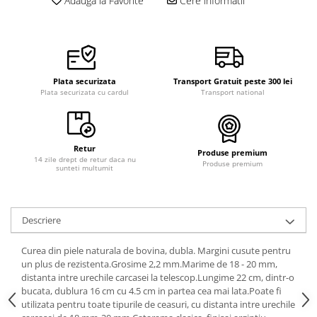
Adauga la Favorite
Cere informatii
Curele cauciuc
Curele Garmin
Curele metalice
Curele militare
Plata securizata
Transport Gratuit peste 300 lei
Plata securizata cu cardul
Transport national
Curele piele
Curele Samsung Watch
Curele textile
Retur
Produse premium
14 zile drept de retur daca nu
Handmade / Bijutieri
Produse premium
sunteti multumit
Abrazive
Ciocane Miniatura
Descriere
Clesti Miniatura
Curatare Bijuterii
Curea din piele naturala de bovina, dubla. Margini cusute pentru
un plus de rezistenta.Grosime 2,2 mm.Marime de 18 - 20 mm,
Dispozitive Bratari
distanta intre urechile carcasei la telescop.Lungime 22 cm, dintr-o
bucata, dublura 16 cm cu 4.5 cm in partea cea mai lata.Poate fi
Dispozitive Inele
utilizata pentru toate tipurile de ceasuri, cu distanta intre urechile
Dispozitive Margelit