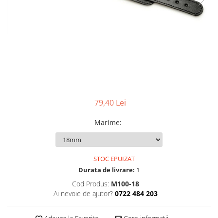
Ceasuri Police
Ceasuri Q&Q
Ceasuri Q&Q Attractive
Ceasuri Reflex
Ceasuri Sekonda
Ceasuri Timberland
Dama
Ceasuri Accurist
79,40 Lei
Ceasuri Casio
Ceasuri Daniel Klein
Marime
:
Ceasuri Lorus
Ceasuri Q&Q
Ceasuri Reflex
STOC EPUIZAT
Unisex
Durata de livrare:
1
Curele Ceasuri
Cod Produs:
M100-18
Ai nevoie de ajutor?
0722 484 203
Curele Apple Watch
Curele Casio