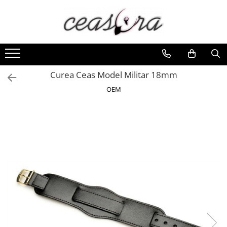
Toate Produsele
Baterii
AA, AAA, 9V
Curea Ceas Model Militar 18mm
Accesorii baterii
OEM
Auditive
Butoni
CR 3V
Ceasuri
Barbatesti
Ceasuri Accurist
Ceasuri Casio
Ceasuri Daniel Klein
Ceasuri Lorus