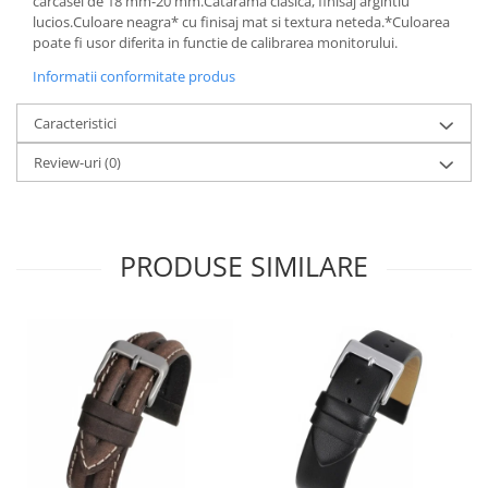
carcasei de 18 mm-20 mm.Catarama clasica, finisaj argintiu
lucios.Culoare neagra* cu finisaj mat si textura neteda.*Culoarea
Fierastraie / Panze
poate fi usor diferita in functie de calibrarea monitorului.
Mandrine si Burghie
Informatii conformitate produs
Menghine
Caracteristici
Modelarea Metalului
Review-uri
(0)
Nicovale si Suporti
Pensete
Perii
PRODUSE SIMILARE
Scule de Mana
Turnare, Lipire, Finisare
PROMOTII Curele Apple Watch
PROMOTII Curele Garmin
PROMOTII Scule Bijutier
PROMOTII Scule Ceasornicar
Scule si Accesorii Ceasuri
Catarame curea