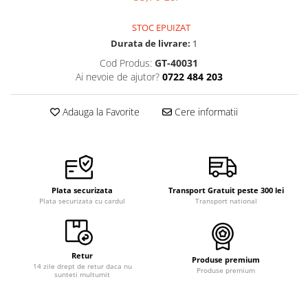
Pensete
Scule Speciale
Ceasuri Daniel Klein
STOC EPUIZAT
Ceasuri Lorus
Perii
Suporti de Lucru
Durata de livrare:
1
Ceasuri Q&Q
Scule de Mana
Surubelnite fine
Cod Produs:
GT-40031
Ceasuri Reflex
Ai nevoie de ajutor?
0722 484 203
Turnare, Lipire, Finisare
Truse / Kituri Ceasornicar
Unisex
Adauga la Favorite
Cere informatii
Plata securizata
Transport Gratuit peste 300 lei
Plata securizata cu cardul
Transport national
Retur
Produse premium
14 zile drept de retur daca nu
Produse premium
sunteti multumit