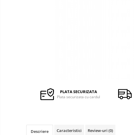
Ceasuri Q&Q
Ceasuri
Ceasuri Q&Q Attractive
Ceasuri Reflex
Ceasuri Sekonda
Ceasuri Timberland
Dama
Ceasuri Accurist
Ceasuri Casio
Ceasuri Daniel Klein
Ceasuri Lorus
Ceasuri Q&Q
PLATA SECURIZATA
Ceasuri Reflex
Plata securizata cu cardul
Unisex
Curele Apple Watch
Curele Casio
Curele cauciuc
Caracteristici
Review-uri
(0)
Descriere