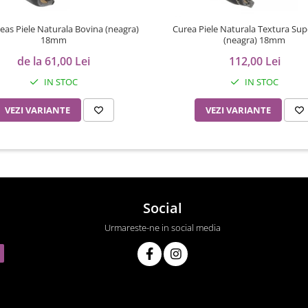
eas Piele Naturala Bovina (neagra)
Curea Piele Naturala Textura Sup
18mm
(neagra) 18mm
de la 61,00 Lei
112,00 Lei
IN STOC
IN STOC
VEZI VARIANTE
VEZI VARIANTE
Social
Urmareste-ne in social media