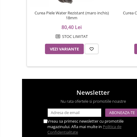
Menghine
Curea Piele Water Rezistant (maro inchis)
Curea C
18mm
Modelarea Metalului
80,40 Lei
Nicovale si Suporti
STOC LIMITAT
Pensete
Perii
VEZI VARIANTE
Scule de Mana
Turnare, Lipire, Finisare
Catarame curea
Chei Pendula
Newsletter
Clesti Miniatura
Nu rata ofertele si promotiile noastre
Curatare si Intretinere
Cutii Pastrare Ceasuri
Vreau sa primesc newsletter cu promotiile
Dispozitive Bratari si Curele
magazinului. Afla mai multe in
Politica de
Dispozitive Capace Ceas
Confidentialitate