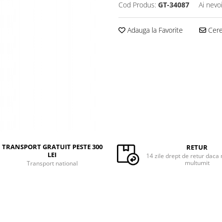
Cod Produs:
GT-34087
Ai nevo
Adauga la Favorite
Cere 
TRANSPORT GRATUIT PESTE 300
RETUR
LEI
14 zile drept de retur daca 
multumit
Transport national