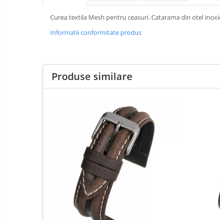
Curele Garmin
Curea textila Mesh pentru ceasuri. Catarama din otel inoxi
Curele metalice
Informatii conformitate produs
Curele militare
Curele piele
Curele Samsung Watch
Produse similare
Curele textile
Abrazive
Ciocane Miniatura
Clesti Miniatura
Curatare Bijuterii
Dispozitive Bratari
Dispozitive Inele
Dispozitive Margelit
Fierastraie / Panze
Mandrine si Burghie