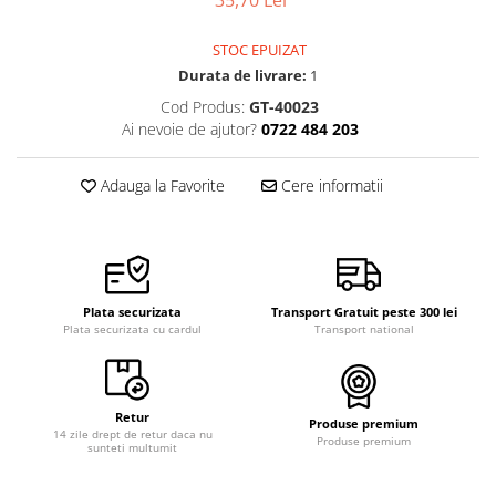
Pensete
Scule Speciale
Ceasuri Daniel Klein
STOC EPUIZAT
Ceasuri Lorus
Perii
Suporti de Lucru
Durata de livrare:
1
Ceasuri Q&Q
Scule de Mana
Surubelnite fine
Cod Produs:
GT-40023
Ceasuri Reflex
Turnare, Lipire, Finisare
Truse / Kituri Ceasornicar
Ai nevoie de ajutor?
0722 484 203
Unisex
Adauga la Favorite
Cere informatii
Plata securizata
Transport Gratuit peste 300 lei
Plata securizata cu cardul
Transport national
Retur
Produse premium
14 zile drept de retur daca nu
Produse premium
sunteti multumit