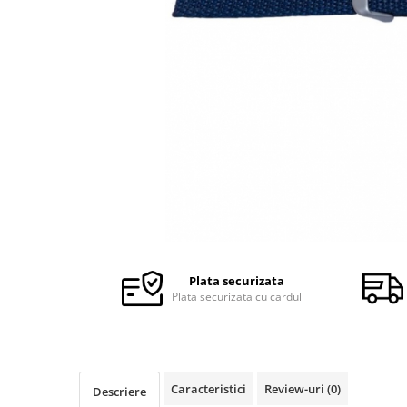
Ceasuri Police
Ceasuri Q&Q
Ceasuri Q&Q Attractive
Ceasuri Reflex
Ceasuri Sekonda
Ceasuri Timberland
Dama
Ceasuri Accurist
Ceasuri Casio
Ceasuri Daniel Klein
Ceasuri Lorus
Ceasuri Q&Q
Plata securizata
Ceasuri Reflex
Plata securizata cu cardul
Unisex
Curele Ceasuri
Curele Apple Watch
Caracteristici
Review-uri
(0)
Descriere
Curele Casio