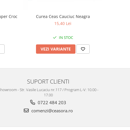
uper Croc
Curea Ceas Cauciuc Neagra
Curea Ceas
15,40 Lei
IN STOC
VEZI VARIANTE
V
SUPORT CLIENTI
howroom - Str. Vasile Lucaciu nr.117 / Program L-V: 10.00 -
17.00
0722 484 203
comenzi@ceasora.ro