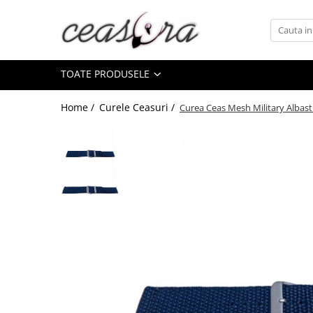
Toate Produsele
TOATE PRODUSELE
Baterii
AA, AAA, 9V
Home /
Curele Ceasuri /
Curea Ceas Mesh Military Albas
Accesorii baterii
Auditive
Butoni
CR 3V
Ceasuri
Barbatesti
Ceasuri Accurist
Ceasuri Casio
Ceasuri Daniel Klein
Ceasuri Lorus