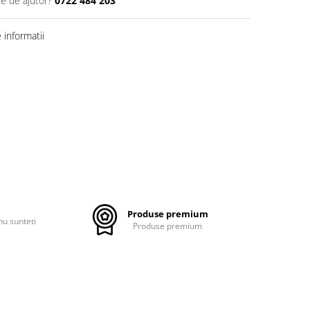
ie de ajutor?
0722 484 203
informatii
Produse premium
nu sunteti
Produse premium