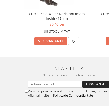
Fierastraie / Panze
Curea Piele Water Rezistant (maro
Cure
Mandrine si Burghie
inchis) 18mm
Menghine
80,40 Lei
Modelarea Metalului
STOC LIMITAT
Nicovale si Suporti
VEZI VARIANTE
Pensete
Perii
Scule de Mana
NEWSLETTER
Turnare, Lipire, Finisare
PROMOTII Curele Apple Watch
Nu rata ofertele si promotiile noastre
PROMOTII Curele Garmin
PROMOTII Scule Bijutier
Vreau sa primesc newsletter cu promotiile magazinului.
PROMOTII Scule Ceasornicar
Afla mai multe in
Politica de Confidentialitate
Scule si Accesorii Ceasuri
Catarame curea