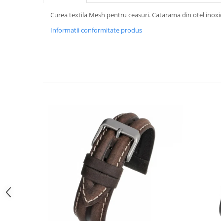
Curele cauciuc
Curea textila Mesh pentru ceasuri. Catarama din otel inoxi
Curele Garmin
Informatii conformitate produs
Curele metalice
Curele militare
Curele piele
Curele Samsung Watch
Curele textile
Handmade / Bijutieri
Abrazive
Ciocane Miniatura
Clesti Miniatura
Curatare Bijuterii
Dispozitive Bratari
Dispozitive Inele
Dispozitive Margelit