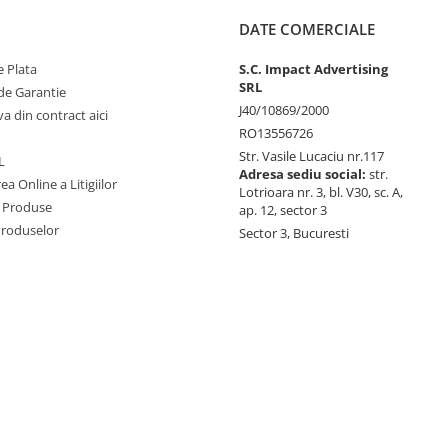
DATE COMERCIALE
 Plata
S.C. Impact Advertising
SRL
de Garantie
J40/10869/2000
va din contract aici
RO13556726
Str. Vasile Lucaciu nr.117
L
Adresa sediu social:
str.
ea Online a Litigiilor
Lotrioara nr. 3, bl. V30, sc. A,
 Produse
ap. 12, sector 3
Produselor
Sector 3, Bucuresti