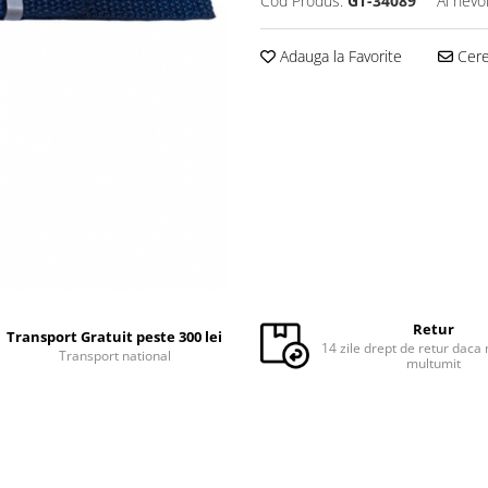
Cod Produs:
GT-34089
Ai nevo
Adauga la Favorite
Cere 
Retur
Transport Gratuit peste 300 lei
14 zile drept de retur daca 
Transport national
multumit