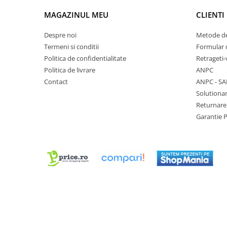
Chei Pendula
MAGAZINUL MEU
CLIENTI
Clesti Miniatura
Despre noi
Metode de
Curatare si Intretinere
Termeni si conditii
Formular 
Cutii Pastrare Ceasuri
Politica de confidentialitate
Retrageti-
Politica de livrare
ANPC
Dispozitive Bratari si Curele
Contact
ANPC - SA
Dispozitive Capace Ceas
Solutionar
Extractoare Indicatoare
Returnare
Garantie 
Lupe, Dispozitive Optice
Mecanisme Ceas
Pensete
Piese Ceasuri
Scule Speciale
Suporti de Lucru
Surubelnite fine