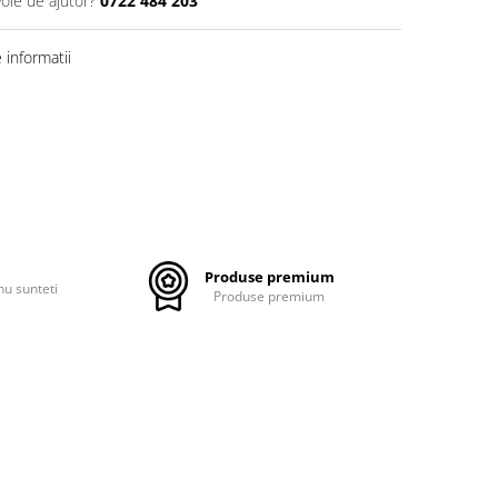
voie de ajutor?
0722 484 203
informatii
Produse premium
nu sunteti
Produse premium