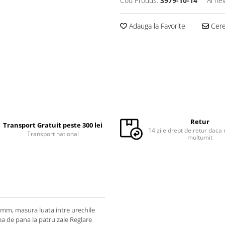
Cod Produs:
3979-10-14
Ai ne
Adauga la Favorite
Cere 
Retur
Transport Gratuit peste 300 lei
14 zile drept de retur daca 
Transport national
multumit
2 mm, masura luata intre urechile
ea de pana la patru zale Reglare