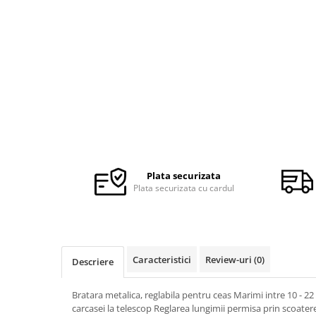
Ceasuri Police
Ceasuri Q&Q
Ceasuri Q&Q Attractive
Ceasuri Reflex
Ceasuri Sekonda
Ceasuri Timberland
Dama
Ceasuri Accurist
Ceasuri Casio
Ceasuri Daniel Klein
Plata securizata
Ceasuri Lorus
Plata securizata cu cardul
Ceasuri Q&Q
Ceasuri Reflex
Unisex
Caracteristici
Review-uri
(0)
Descriere
Curele Ceasuri
Curele Apple Watch
Bratara metalica, reglabila pentru ceas Marimi intre 10 - 2
Curele Casio
carcasei la telescop Reglarea lungimii permisa prin scoater