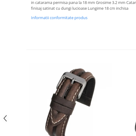
in catarama permisa pana la 18 mm Grosime 3.2 mm Cataram
Curele cauciuc
finisaj satinat cu dungi lucioase Lungime 18 cm inchisa
Curele Garmin
Informatii conformitate produs
Curele metalice
Curele militare
Curele piele
Curele Samsung Watch
Curele textile
Handmade / Bijutieri
Abrazive
Ciocane Miniatura
Clesti Miniatura
Curatare Bijuterii
Dispozitive Bratari
Dispozitive Inele
Dispozitive Margelit