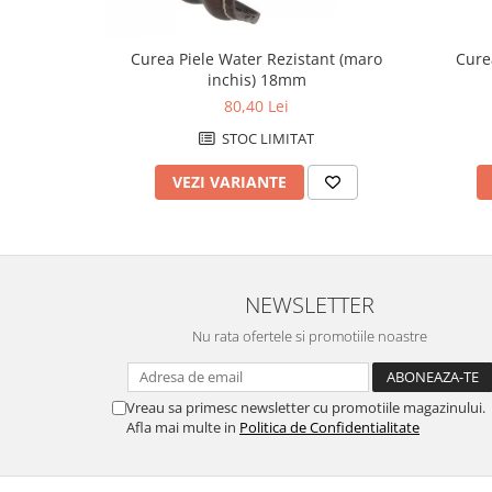
Fierastraie / Panze
Curea Piele Water Rezistant (maro
Cure
Mandrine si Burghie
inchis) 18mm
Menghine
80,40 Lei
Modelarea Metalului
STOC LIMITAT
Nicovale si Suporti
VEZI VARIANTE
Pensete
Perii
Scule de Mana
NEWSLETTER
Turnare, Lipire, Finisare
PROMOTII Curele Apple Watch
Nu rata ofertele si promotiile noastre
PROMOTII Curele Garmin
PROMOTII Scule Bijutier
Vreau sa primesc newsletter cu promotiile magazinului.
PROMOTII Scule Ceasornicar
Afla mai multe in
Politica de Confidentialitate
Scule si Accesorii Ceasuri
Catarame curea