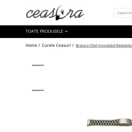
Toate Produsele
TOATE PRODUSELE
Baterii
AA, AAA, 9V
Home /
Curele Ceasuri /
Bratara Otel Inoxidabil Reglabila
Accesorii baterii
Auditive
Butoni
CR 3V
Ceasuri
Barbatesti
Ceasuri Accurist
Ceasuri Casio
Ceasuri Daniel Klein
Ceasuri Lorus