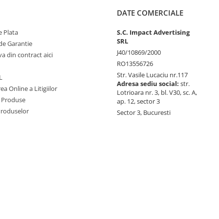
DATE COMERCIALE
 Plata
S.C. Impact Advertising
SRL
de Garantie
J40/10869/2000
va din contract aici
RO13556726
Str. Vasile Lucaciu nr.117
L
Adresa sediu social:
str.
ea Online a Litigiilor
Lotrioara nr. 3, bl. V30, sc. A,
 Produse
ap. 12, sector 3
Produselor
Sector 3, Bucuresti