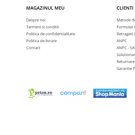
Chei Pendula
MAGAZINUL MEU
CLIENTI
Clesti Miniatura
Despre noi
Metode de
Curatare si Intretinere
Termeni si conditii
Formular 
Cutii Pastrare Ceasuri
Politica de confidentialitate
Retrageti-
Politica de livrare
ANPC
Dispozitive Bratari si Curele
Contact
ANPC - SA
Dispozitive Capace Ceas
Solutionar
Returnare
Extractoare Indicatoare
Garantie 
Lupe, Dispozitive Optice
Mecanisme Ceas
Pensete
Piese Ceasuri
Scule Speciale
Suporti de Lucru
Surubelnite fine