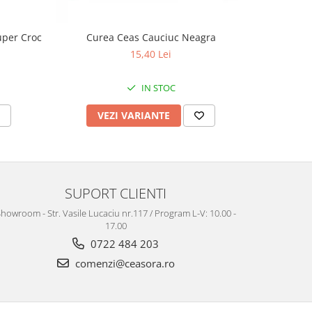
uper Croc
Curea Ceas Cauciuc Neagra
Curea Ceas
15,40 Lei
IN STOC
VEZI VARIANTE
V
SUPORT CLIENTI
howroom - Str. Vasile Lucaciu nr.117 / Program L-V: 10.00 -
17.00
0722 484 203
comenzi@ceasora.ro