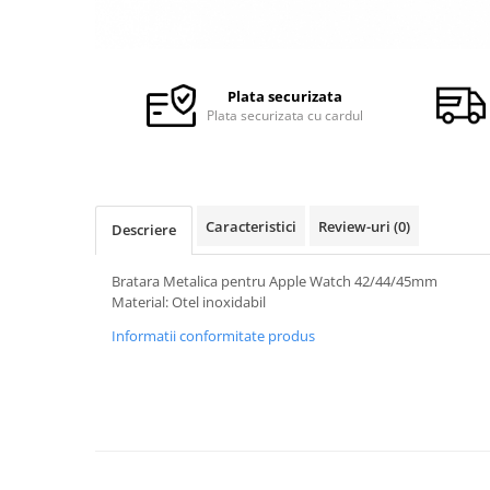
Ceasuri Police
Ceasuri Q&Q
Ceasuri Q&Q Attractive
Ceasuri Reflex
Plata securizata
Ceasuri Sekonda
Plata securizata cu cardul
Ceasuri Timberland
Dama
Ceasuri Accurist
Caracteristici
Review-uri
(0)
Descriere
Ceasuri Casio
Ceasuri Daniel Klein
Bratara Metalica pentru Apple Watch 42/44/45mm
Ceasuri Lorus
Material: Otel inoxidabil
Ceasuri Q&Q
Informatii conformitate produs
Ceasuri Reflex
Unisex
Curele Ceasuri
Curele Apple Watch
Curele Casio