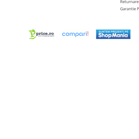
Returnare
Chei Pendula
Garantie 
Clesti Miniatura
Curatare si Intretinere
Cutii Pastrare Ceasuri
Dispozitive Bratari si Curele
Dispozitive Capace Ceas
Extractoare Indicatoare
Lupe, Dispozitive Optice
Mecanisme Ceas
Pensete
Piese Ceasuri
Scule Speciale
Suporti de Lucru
Surubelnite fine