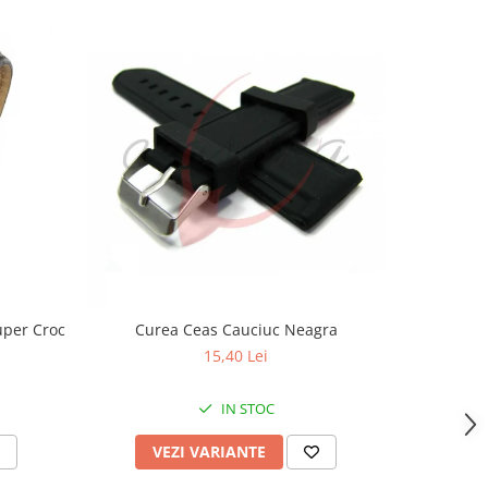
uper Croc
Curea Ceas Cauciuc Neagra
Curea Ceas
15,40 Lei
IN STOC
VEZI VARIANTE
V