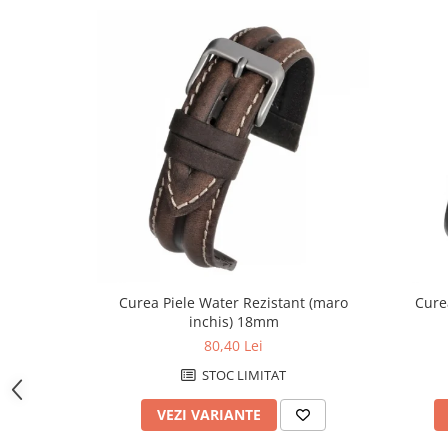
Curele cauciuc
Curele Garmin
Curele metalice
Curele militare
Curele piele
Curele Samsung Watch
Curele textile
Handmade / Bijutieri
Abrazive
Ciocane Miniatura
Curea Piele Water Rezistant (maro
Cure
Clesti Miniatura
inchis) 18mm
80,40 Lei
Curatare Bijuterii
STOC LIMITAT
Dispozitive Bratari
Dispozitive Inele
VEZI VARIANTE
Dispozitive Margelit