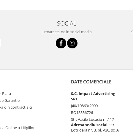
SOCIAL
Urmareste-ne in social media
S
DATE COMERCIALE
 Plata
S.C. Impact Advertising
SRL
de Garantie
J40/10869/2000
va din contract aici
RO13556726
Str. Vasile Lucaciu nr.117
L
Adresa sediu social:
str.
ea Online a Litigiilor
Lotrioara nr. 3, bl. V30, sc. A,