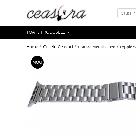
Toate Produsele
TOATE PRODUSELE
Baterii
AA, AAA, 9V
Home /
Curele Ceasuri /
Bratara Metalica pentru Apple
Accesorii baterii
Auditive
NOU
Butoni
CR 3V
Ceasuri
Barbatesti
Ceasuri Accurist
Ceasuri Casio
Ceasuri Daniel Klein
Ceasuri Lorus