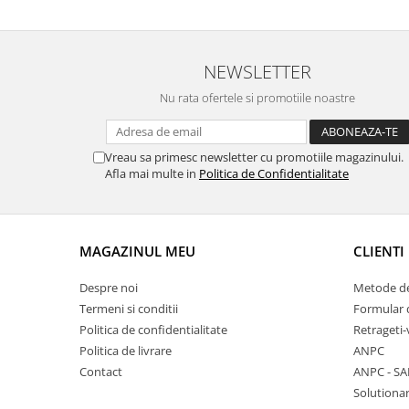
Fierastraie / Panze
Mandrine si Burghie
NEWSLETTER
Menghine
Nu rata ofertele si promotiile noastre
Modelarea Metalului
Nicovale si Suporti
Vreau sa primesc newsletter cu promotiile magazinului.
Pensete
Afla mai multe in
Politica de Confidentialitate
Perii
Scule de Mana
MAGAZINUL MEU
CLIENTI
Turnare, Lipire, Finisare
PROMOTII Curele Apple Watch
Despre noi
Metode de
PROMOTII Curele Garmin
Termeni si conditii
Formular 
PROMOTII Scule Bijutier
Politica de confidentialitate
Retrageti-
PROMOTII Scule Ceasornicar
Politica de livrare
ANPC
Contact
ANPC - SA
Scule si Accesorii Ceasuri
Solutionar
Catarame curea