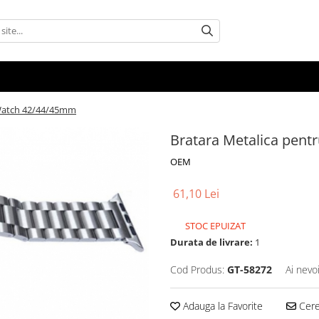
 Watch 42/44/45mm
Bratara Metalica pen
OEM
61,10 Lei
STOC EPUIZAT
Durata de livrare:
1
Cod Produs:
GT-58272
Ai nevo
Adauga la Favorite
Cere 