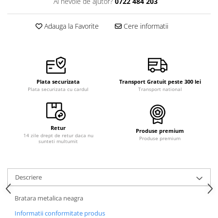
Ai nevoie de ajutor?
0722 484 203
Adauga la Favorite
Cere informatii
Plata securizata
Transport Gratuit peste 300 lei
Plata securizata cu cardul
Transport national
Retur
Produse premium
14 zile drept de retur daca nu
Produse premium
sunteti multumit
Descriere
Bratara metalica neagra
Informatii conformitate produs