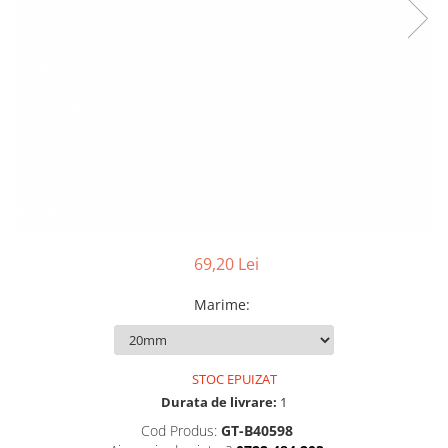
Pensete
Scule Speciale
Ceasuri Daniel Klein
Ceasuri Lorus
Perii
Suporti de Lucru
Ceasuri Q&Q
Scule de Mana
Surubelnite fine
Ceasuri Reflex
Turnare, Lipire, Finisare
Truse / Kituri Ceasornicar
Unisex
69,20 Lei
Marime
:
STOC EPUIZAT
Durata de livrare:
1
Cod Produs:
GT-B40598