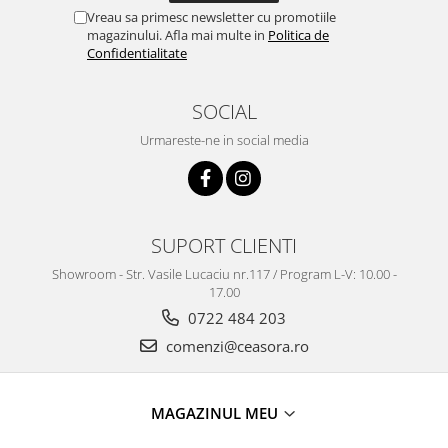
Truse / Kituri Ceasornicar
Vreau sa primesc newsletter cu promotiile
magazinului. Afla mai multe in
Politica de
Confidentialitate
SOCIAL
Urmareste-ne in social media
SUPORT CLIENTI
Showroom - Str. Vasile Lucaciu nr.117 / Program L-V: 10.00 -
17.00
0722 484 203
comenzi@ceasora.ro
MAGAZINUL MEU