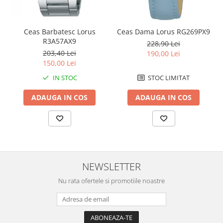
Chei Pendula
Clesti Miniatura
Ceas Barbatesc Lorus
Ceas Dama Lorus RG269PX9
Curatare si Intretinere
R3A57AX9
228,90 Lei
203,40 Lei
190,00 Lei
Cutii Pastrare Ceasuri
150,00 Lei
Dispozitive Bratari si Curele
IN STOC
STOC LIMITAT
Dispozitive Capace Ceas
ADAUGA IN COS
ADAUGA IN COS
Extractoare Indicatoare
Lupe, Dispozitive Optice
Mecanisme Ceas
Pensete
Piese Ceasuri
NEWSLETTER
Scule Speciale
Nu rata ofertele si promotiile noastre
Suporti de Lucru
Surubelnite fine