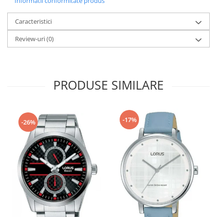
Informatii conformitate produs
Fierastraie / Panze
Caracteristici
Mandrine si Burghie
Review-uri
(0)
Menghine
Modelarea Metalului
Nicovale si Suporti
PRODUSE SIMILARE
Pensete
Perii
Scule de Mana
-17%
-26%
Turnare, Lipire, Finisare
PROMOTII Curele Apple Watch
PROMOTII Curele Garmin
PROMOTII Scule Bijutier
PROMOTII Scule Ceasornicar
Scule si Accesorii Ceasuri
Catarame curea