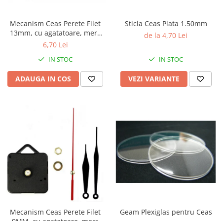
Ceasuri Police
Ceasuri Q&Q
Mecanism Ceas Perete Filet
Sticla Ceas Plata 1.50mm
Ceasuri Q&Q Attractive
13mm, cu agatatoare, mers
de la 4,70 Lei
Ceasuri Reflex
continuu, repere incluse
6,70 Lei
Ceasuri Sekonda
IN STOC
IN STOC
Ceasuri Timberland
Dama
ADAUGA IN COS
VEZI VARIANTE
Ceasuri Accurist
Ceasuri Casio
Ceasuri Daniel Klein
Ceasuri Lorus
Ceasuri Q&Q
Ceasuri Reflex
Unisex
Curele Ceasuri
Curele Apple Watch
Mecanism Ceas Perete Filet
Geam Plexiglas pentru Ceas
Curele Casio