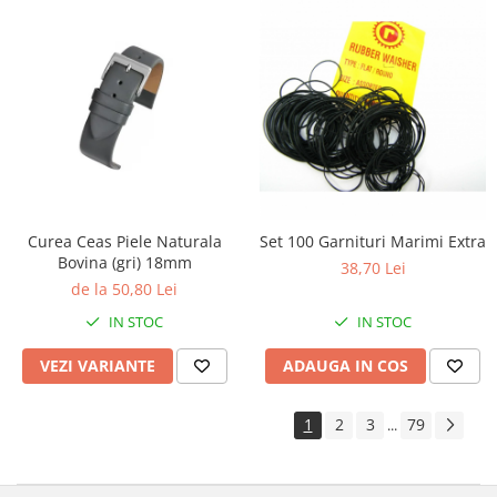
Curea Ceas Piele Naturala
Set 100 Garnituri Marimi Extra
Bovina (gri) 18mm
38,70 Lei
de la 50,80 Lei
IN STOC
IN STOC
VEZI VARIANTE
ADAUGA IN COS
1
2
3
79
...