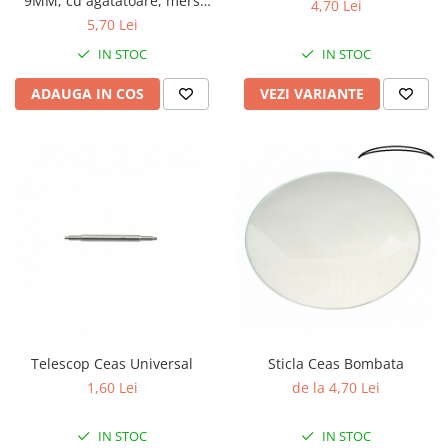
9MM, cu agatatoare, mers
4,70 Lei
Curele cauciuc
continuu, repere incluse
5,70 Lei
Curele Garmin
IN STOC
IN STOC
Curele metalice
ADAUGA IN COS
VEZI VARIANTE
Curele militare
Curele piele
Curele Samsung Watch
Curele textile
Handmade / Bijutieri
Abrazive
Ciocane Miniatura
Clesti Miniatura
Curatare Bijuterii
Telescop Ceas Universal
Sticla Ceas Bombata
Dispozitive Bratari
1,60 Lei
de la 4,70 Lei
Dispozitive Inele
IN STOC
IN STOC
Dispozitive Margelit