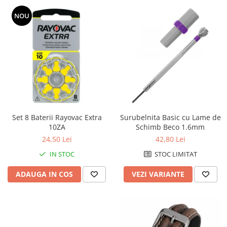
Chei Pendula
NOU
Clesti Miniatura
Curatare si Intretinere
Cutii Pastrare Ceasuri
Dispozitive Bratari si Curele
Dispozitive Capace Ceas
Extractoare Indicatoare
Set 8 Baterii Rayovac Extra
Surubelnita Basic cu Lame de
Lupe, Dispozitive Optice
10ZA
Schimb Beco 1.6mm
Mecanisme Ceas
24,50 Lei
42,80 Lei
Pensete
IN STOC
STOC LIMITAT
Piese Ceasuri
ADAUGA IN COS
VEZI VARIANTE
Scule Speciale
Suporti de Lucru
Surubelnite fine