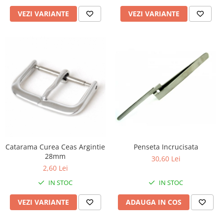
Fierastraie / Panze
VEZI VARIANTE
VEZI VARIANTE
Mandrine si Burghie
Menghine
Modelarea Metalului
Nicovale si Suporti
Pensete
Perii
Scule de Mana
Turnare, Lipire, Finisare
Catarama Curea Ceas Argintie
Penseta Incrucisata
PROMOTII Curele Apple Watch
28mm
30,60 Lei
PROMOTII Curele Garmin
2,60 Lei
PROMOTII Scule Bijutier
IN STOC
IN STOC
PROMOTII Scule Ceasornicar
VEZI VARIANTE
ADAUGA IN COS
Scule si Accesorii Ceasuri
Catarame curea