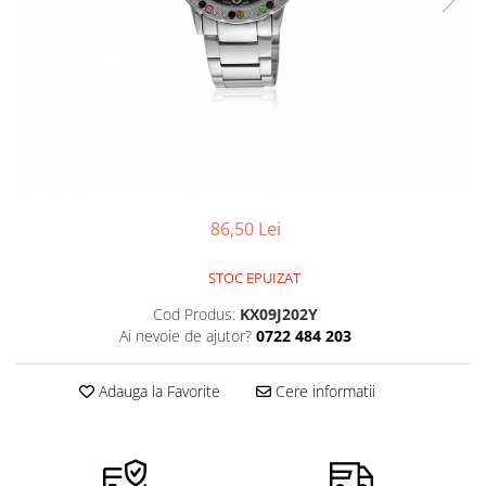
Ceasuri Police
Ceasuri Q&Q
Ceasuri Q&Q Attractive
Ceasuri Reflex
Ceasuri Sekonda
Ceasuri Timberland
Dama
Ceasuri Accurist
86,50 Lei
Ceasuri Casio
Ceasuri Daniel Klein
STOC EPUIZAT
Ceasuri Lorus
Cod Produs:
KX09J202Y
Ceasuri Q&Q
Ai nevoie de ajutor?
0722 484 203
Ceasuri Reflex
Unisex
Adauga la Favorite
Cere informatii
Curele Ceasuri
Curele Apple Watch
Curele Casio