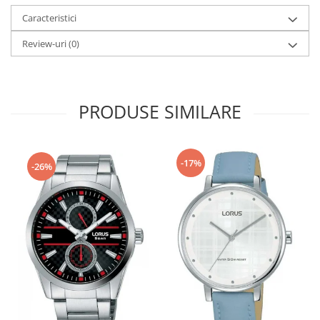
Caracteristici
Fierastraie / Panze
Mandrine si Burghie
Review-uri
(0)
Menghine
Modelarea Metalului
PRODUSE SIMILARE
Nicovale si Suporti
Pensete
Perii
-17%
-26%
Scule de Mana
Turnare, Lipire, Finisare
PROMOTII Curele Apple Watch
PROMOTII Curele Garmin
PROMOTII Scule Bijutier
PROMOTII Scule Ceasornicar
Scule si Accesorii Ceasuri
Catarame curea