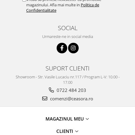
Truse / Kituri Ceasornicar
magazinului. Afla mai multe in
Politica de
Confidentialitate
SOCIAL
Urmareste-ne in social media
SUPORT CLIENTI
Showroom - Str. Vasile Lucaciu nr.117 / Program L-V: 10.00 -
17.00
0722 484 203
comenzi@ceasora.ro
MAGAZINUL MEU
CLIENTI