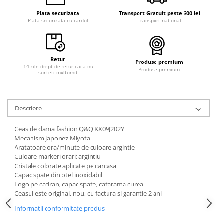
Curele cauciuc
Plata securizata
Transport Gratuit peste 300 lei
Plata securizata cu cardul
Transport national
Curele Garmin
Curele metalice
Curele militare
Retur
Produse premium
Curele piele
14 zile drept de retur daca nu
Produse premium
sunteti multumit
Curele Samsung Watch
Curele textile
Descriere
Handmade / Bijutieri
Abrazive
Ceas de dama fashion Q&Q KX09J202Y
Mecanism japonez Miyota
Ciocane Miniatura
Aratatoare ora/minute de culoare argintie
Clesti Miniatura
Culoare markeri orari: argintiu
Cristale colorate aplicate pe carcasa
Curatare Bijuterii
Capac spate din otel inoxidabil
Logo pe cadran, capac spate, catarama curea
Dispozitive Bratari
Ceasul este original, nou, cu factura si garantie 2 ani
Dispozitive Inele
Informatii conformitate produs
Dispozitive Margelit