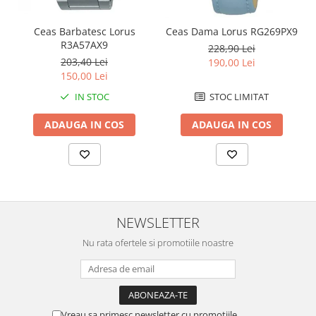
Chei Pendula
Ceas Barbatesc Lorus
Ceas Dama Lorus RG269PX9
Clesti Miniatura
R3A57AX9
228,90 Lei
Curatare si Intretinere
203,40 Lei
190,00 Lei
150,00 Lei
Cutii Pastrare Ceasuri
IN STOC
STOC LIMITAT
Dispozitive Bratari si Curele
Dispozitive Capace Ceas
ADAUGA IN COS
ADAUGA IN COS
Extractoare Indicatoare
Lupe, Dispozitive Optice
Mecanisme Ceas
Pensete
NEWSLETTER
Piese Ceasuri
Nu rata ofertele si promotiile noastre
Scule Speciale
Suporti de Lucru
Surubelnite fine
Vreau sa primesc newsletter cu promotiile