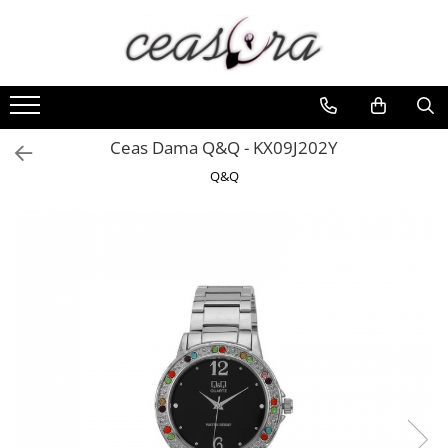
Toate Produsele
Baterii
AA, AAA, 9V
Ceas Dama Q&Q - KX09J202Y
Accesorii baterii
Q&Q
Auditive
Butoni
CR 3V
Ceasuri
Barbatesti
Ceasuri Accurist
Ceasuri Casio
Ceasuri Daniel Klein
Ceasuri Lorus