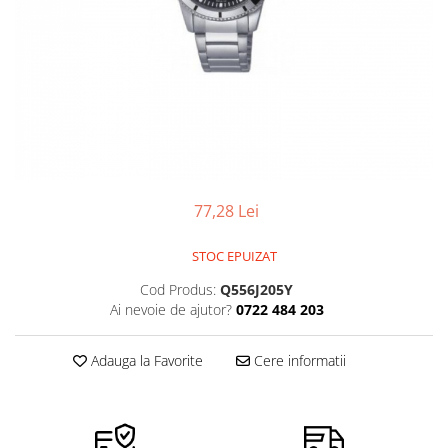
Pensete
Scule Speciale
Ceasuri Daniel Klein
Ceasuri Lorus
Perii
Suporti de Lucru
Ceasuri Q&Q
Scule de Mana
Surubelnite fine
Ceasuri Reflex
Turnare, Lipire, Finisare
Truse / Kituri Ceasornicar
Unisex
77,28 Lei
STOC EPUIZAT
Cod Produs:
Q556J205Y
Ai nevoie de ajutor?
0722 484 203
Adauga la Favorite
Cere informatii