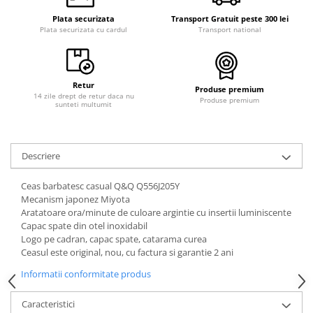
Plata securizata
Transport Gratuit peste 300 lei
Plata securizata cu cardul
Transport national
Retur
Produse premium
14 zile drept de retur daca nu
Produse premium
sunteti multumit
Descriere
Ceas barbatesc casual Q&Q Q556J205Y
Mecanism japonez Miyota
Aratatoare ora/minute de culoare argintie cu insertii luminiscente
Capac spate din otel inoxidabil
Logo pe cadran, capac spate, catarama curea
Ceasul este original, nou, cu factura si garantie 2 ani
Informatii conformitate produs
Caracteristici