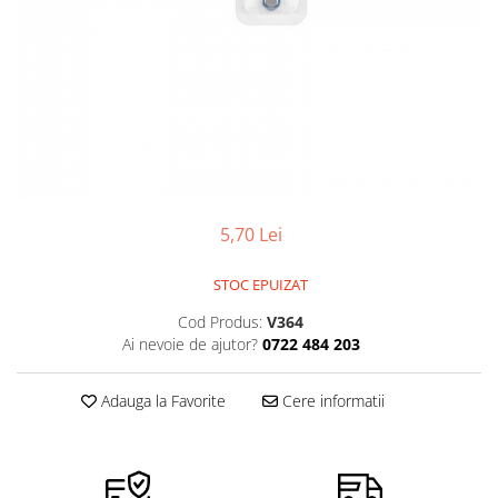
Pensete
Scule Speciale
Ceasuri Daniel Klein
Ceasuri Lorus
Perii
Suporti de Lucru
Ceasuri Q&Q
Scule de Mana
Surubelnite fine
Ceasuri Reflex
Turnare, Lipire, Finisare
Truse / Kituri Ceasornicar
Unisex
5,70 Lei
STOC EPUIZAT
Cod Produs:
V364
Ai nevoie de ajutor?
0722 484 203
Adauga la Favorite
Cere informatii