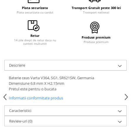
Plata securizata
Transport Gratuit peste 300 lei
Plata securizata cu cardul
Transport national
Retur
Produse premium
14 zile drept de retur daca nu
Produse premium
sunteti multumit
Descriere
Baterie ceas Varta V364, SG1, SR621SW, Germania
Dimensiune 6.8 mm X H2.15mm
Pretul este pentru o bucata
Informatii conformitate produs
Caracteristici
Review-uri
(0)