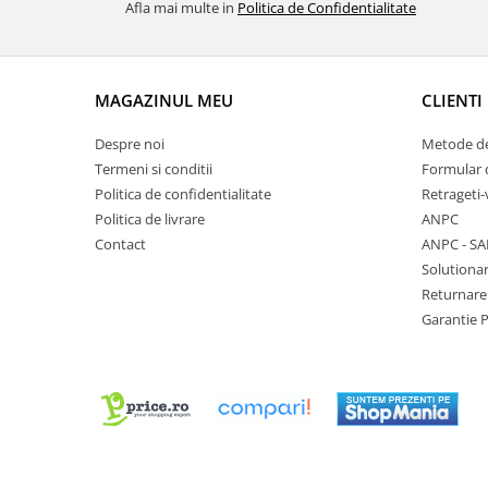
Afla mai multe in
Politica de Confidentialitate
Chei Pendula
Clesti Miniatura
Curatare si Intretinere
MAGAZINUL MEU
CLIENTI
Cutii Pastrare Ceasuri
Despre noi
Metode de
Dispozitive Bratari si Curele
Termeni si conditii
Formular 
Dispozitive Capace Ceas
Politica de confidentialitate
Retrageti-
Politica de livrare
ANPC
Extractoare Indicatoare
Contact
ANPC - SA
Lupe, Dispozitive Optice
Solutionar
Mecanisme Ceas
Returnare
Garantie 
Pensete
Piese Ceasuri
Scule Speciale
Suporti de Lucru
Surubelnite fine