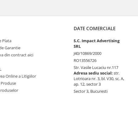
DATE COMERCIALE
 Plata
S.C. Impact Advertising
SRL
de Garantie
J40/10869/2000
va din contract aici
RO13556726
Str. Vasile Lucaciu nr.117
L
Adresa sediu social:
str.
ea Online a Litigiilor
Lotrioara nr. 3, bl. V30, sc. A,
 Produse
ap. 12, sector 3
Produselor
Sector 3, Bucuresti