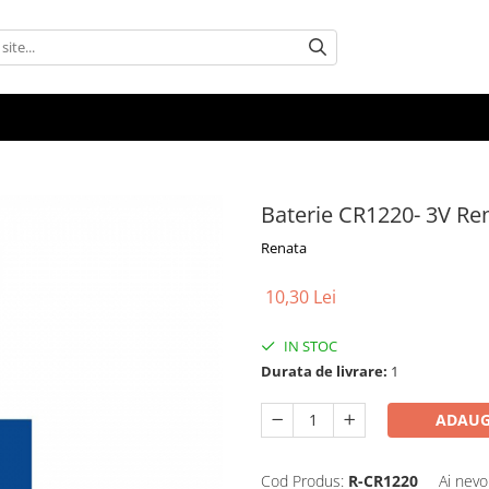
Baterie CR1220- 3V Re
Renata
10,30 Lei
IN STOC
Durata de livrare:
1
ADAUG
Cod Produs:
R-CR1220
Ai nevo