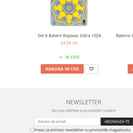
Fierastraie / Panze
Mandrine si Burghie
Menghine
Set 8 Baterii Rayovac Extra 10ZA
Baterie 
Modelarea Metalului
24,50 Lei
Nicovale si Suporti
Pensete
IN STOC
Perii
ADAUGA IN COS
Scule de Mana
Turnare, Lipire, Finisare
PROMOTII Curele Apple Watch
PROMOTII Curele Garmin
NEWSLETTER
PROMOTII Scule Bijutier
Nu rata ofertele si promotiile noastre
PROMOTII Scule Ceasornicar
Scule si Accesorii Ceasuri
Catarame curea
Vreau sa primesc newsletter cu promotiile magazinului.