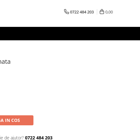
0722 484 203
0,00
nata
A IN COS
ie de ajutor?
0722 484 203