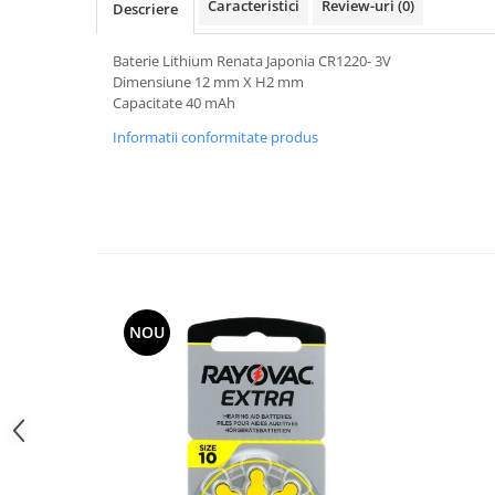
Caracteristici
Review-uri
(0)
Descriere
Curele cauciuc
Curele Garmin
Baterie Lithium Renata Japonia CR1220- 3V
Dimensiune 12 mm X H2 mm
Curele metalice
Capacitate 40 mAh
Curele militare
Informatii conformitate produs
Curele piele
Curele Samsung Watch
Curele textile
Handmade / Bijutieri
Abrazive
Ciocane Miniatura
NOU
Clesti Miniatura
Curatare Bijuterii
Dispozitive Bratari
Dispozitive Inele
Dispozitive Margelit