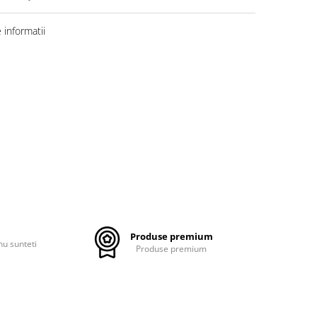
informatii
Produse premium
nu sunteti
Produse premium