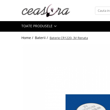
Toate Produsele
TOATE PRODUSELE
Baterii
AA, AAA, 9V
Home /
Baterii /
Baterie CR1220- 3V Renata
Accesorii baterii
Auditive
Butoni
CR 3V
Ceasuri
Barbatesti
Ceasuri Accurist
Ceasuri Casio
Ceasuri Daniel Klein
Ceasuri Lorus