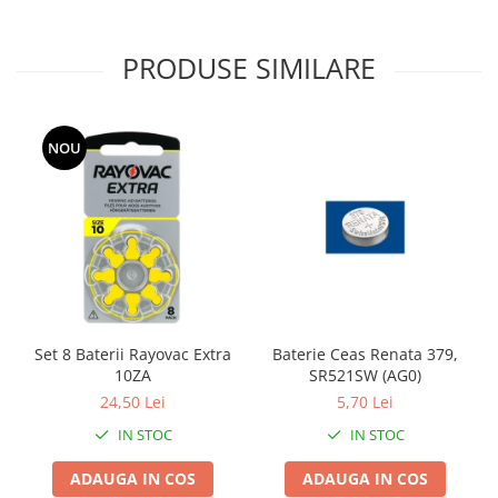
Fierastraie / Panze
PRODUSE SIMILARE
Mandrine si Burghie
Menghine
Modelarea Metalului
NOU
Nicovale si Suporti
Pensete
Perii
Scule de Mana
Turnare, Lipire, Finisare
PROMOTII Curele Apple Watch
Set 8 Baterii Rayovac Extra
Baterie Ceas Renata 379,
PROMOTII Curele Garmin
10ZA
SR521SW (AG0)
PROMOTII Scule Bijutier
24,50 Lei
5,70 Lei
PROMOTII Scule Ceasornicar
IN STOC
IN STOC
Scule si Accesorii Ceasuri
ADAUGA IN COS
ADAUGA IN COS
Catarame curea