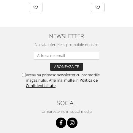
Chei Pendula
Clesti Miniatura
Curatare si Intretinere
Cutii Pastrare Ceasuri
NEWSLETTER
Dispozitive Bratari si Curele
Nu rata ofertele si promotiile noastre
Dispozitive Capace Ceas
Extractoare Indicatoare
Lupe, Dispozitive Optice
Vreau sa primesc newsletter cu promotiile
Mecanisme Ceas
magazinului. Afla mai multe in
Politica de
Confidentialitate
Pensete
Piese Ceasuri
SOCIAL
Scule Speciale
Urmareste-ne in social media
Suporti de Lucru
Surubelnite fine