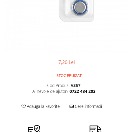
Ceasuri Police
Ceasuri Q&Q
Ceasuri Q&Q Attractive
Ceasuri Reflex
Ceasuri Sekonda
Ceasuri Timberland
Dama
Ceasuri Accurist
7,20 Lei
Ceasuri Casio
Ceasuri Daniel Klein
STOC EPUIZAT
Ceasuri Lorus
Cod Produs:
V357
Ceasuri Q&Q
Ai nevoie de ajutor?
0722 484 203
Ceasuri Reflex
Unisex
Adauga la Favorite
Cere informatii
Curele Ceasuri
Curele Apple Watch
Curele Casio