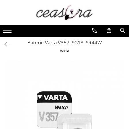
Toate Produsele
Baterii
AA, AAA, 9V
Baterie Varta V357, SG13, SR44W
Accesorii baterii
Varta
Auditive
Butoni
CR 3V
Ceasuri
Barbatesti
Ceasuri Accurist
Ceasuri Casio
Ceasuri Daniel Klein
Ceasuri Lorus