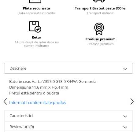
Curele cauciuc
Plata securizata
Transport Gratuit peste 300 lei
Plata securizata cu cardul
Transport national
Curele Garmin
Curele metalice
Curele militare
Retur
Produse premium
Curele piele
14 zile drept de retur daca nu
Produse premium
sunteti multumit
Curele Samsung Watch
Curele textile
Descriere
Handmade / Bijutieri
Abrazive
Baterie ceas Varta V357, SG13, SR44W, Germania
Dimensiune 11.6 mm X H5.4 mm
Ciocane Miniatura
Pretul este pentru o bucata
Clesti Miniatura
Informatii conformitate produs
Curatare Bijuterii
Caracteristici
Dispozitive Bratari
Dispozitive Inele
Review-uri
(0)
Dispozitive Margelit