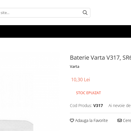
Baterie Varta V317, SR
Varta
10,30 Lei
STOC EPUIZAT
Cod Produs:
V317
Ai nevoie de
Adauga la Favorite
Cere 