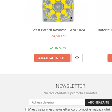
Fierastraie / Panze
Mandrine si Burghie
Menghine
Set 8 Baterii Rayovac Extra 10ZA
Baterie 
Modelarea Metalului
24,50 Lei
Nicovale si Suporti
Pensete
IN STOC
Perii
ADAUGA IN COS
Scule de Mana
Turnare, Lipire, Finisare
PROMOTII Curele Apple Watch
PROMOTII Curele Garmin
NEWSLETTER
PROMOTII Scule Bijutier
Nu rata ofertele si promotiile noastre
PROMOTII Scule Ceasornicar
Scule si Accesorii Ceasuri
Catarame curea
Vreau sa primesc newsletter cu promotiile magazinului.