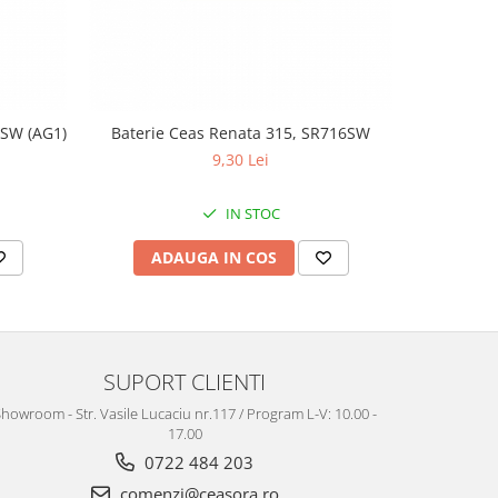
1SW (AG1)
Baterie Ceas Renata 315, SR716SW
Baterie Ce
9,30 Lei
IN STOC
ADAUGA IN COS
AD
SUPORT CLIENTI
howroom - Str. Vasile Lucaciu nr.117 / Program L-V: 10.00 -
17.00
0722 484 203
comenzi@ceasora.ro