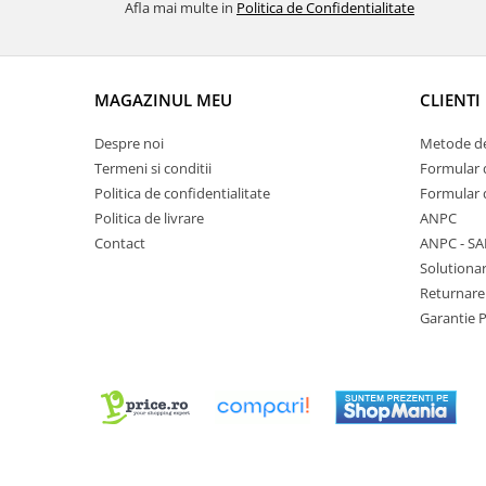
Afla mai multe in
Politica de Confidentialitate
Chei Pendula
Clesti Miniatura
Curatare si Intretinere
MAGAZINUL MEU
CLIENTI
Cutii Pastrare Ceasuri
Despre noi
Metode de
Dispozitive Bratari si Curele
Termeni si conditii
Formular 
Dispozitive Capace Ceas
Politica de confidentialitate
Formular 
Politica de livrare
ANPC
Extractoare Indicatoare
Contact
ANPC - SA
Lupe, Dispozitive Optice
Solutionar
Mecanisme Ceas
Returnare
Garantie 
Pensete
Piese Ceasuri
Scule Speciale
Suporti de Lucru
Surubelnite fine