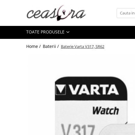
Toate Produsele
TOATE PRODUSELE
Baterii
AA, AAA, 9V
Home /
Baterii /
Baterie Varta V317, SR62
Accesorii baterii
Auditive
Butoni
CR 3V
Ceasuri
Barbatesti
Ceasuri Accurist
Ceasuri Casio
Ceasuri Daniel Klein
Ceasuri Lorus