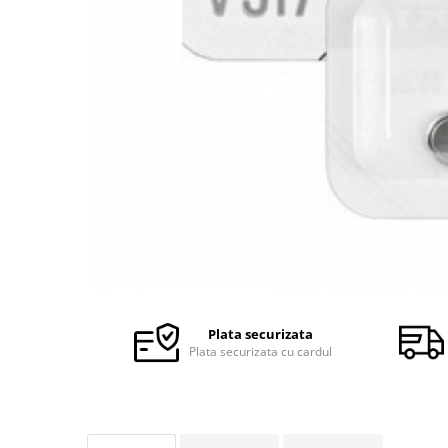
Ceasuri Police
Ceasuri Q&Q
Ceasuri Q&Q Attractive
Ceasuri Reflex
Ceasuri Sekonda
Ceasuri Timberland
Dama
Ceasuri Accurist
Ceasuri Casio
Ceasuri Daniel Klein
Ceasuri Lorus
Ceasuri Q&Q
Ceasuri Reflex
Plata securizata
Unisex
Plata securizata cu cardul
Curele Ceasuri
Curele Apple Watch
Curele Casio