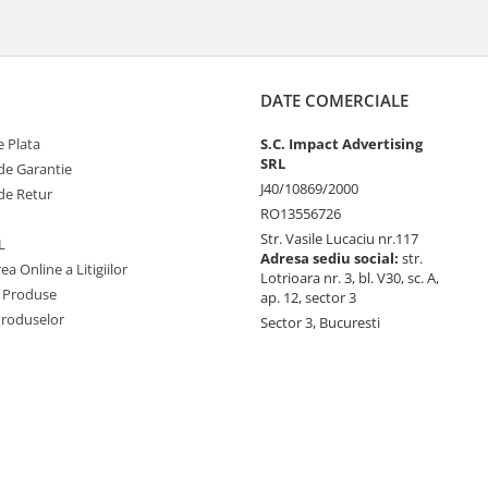
DATE COMERCIALE
 Plata
S.C. Impact Advertising
SRL
de Garantie
J40/10869/2000
de Retur
RO13556726
Str. Vasile Lucaciu nr.117
L
Adresa sediu social:
str.
ea Online a Litigiilor
Lotrioara nr. 3, bl. V30, sc. A,
 Produse
ap. 12, sector 3
Produselor
Sector 3, Bucuresti