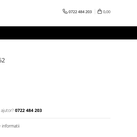
0722 484 203
0,00
62
 ajutor?
0722 484 203
informatii