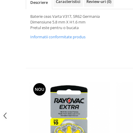
Caracteristici
Review-uri
(0)
Descriere
Curele cauciuc
Curele Garmin
Baterie ceas Varta V317, SR62 Germania
Dimensiune 5.8 mm X H1.6 mm
Curele metalice
Pretul este pentru o bucata
Curele militare
Informatii conformitate produs
Curele piele
Curele Samsung Watch
Curele textile
Handmade / Bijutieri
Abrazive
Ciocane Miniatura
NOU
Clesti Miniatura
Curatare Bijuterii
Dispozitive Bratari
Dispozitive Inele
Dispozitive Margelit