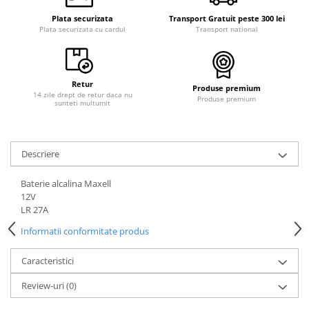
Plata securizata
Transport Gratuit peste 300 lei
Plata securizata cu cardul
Transport national
Retur
Produse premium
14 zile drept de retur daca nu
Produse premium
sunteti multumit
Descriere
Baterie alcalina Maxell
12V
LR 27A
Informatii conformitate produs
Caracteristici
Review-uri
(0)