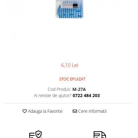
Pensete
Scule Speciale
Ceasuri Daniel Klein
Ceasuri Lorus
Perii
Suporti de Lucru
Ceasuri Q&Q
Scule de Mana
Surubelnite fine
Ceasuri Reflex
Turnare, Lipire, Finisare
Truse / Kituri Ceasornicar
Unisex
6,10 Lei
STOC EPUIZAT
Cod Produs:
M-27A
Ai nevoie de ajutor?
0722 484 203
Adauga la Favorite
Cere informatii