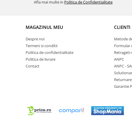
Afla mai multe in
Politica de Confidentialitate
Chei Pendula
Clesti Miniatura
Curatare si Intretinere
MAGAZINUL MEU
CLIENTI
Cutii Pastrare Ceasuri
Despre noi
Metode de
Dispozitive Bratari si Curele
Termeni si conditii
Formular 
Dispozitive Capace Ceas
Politica de confidentialitate
Retrageti-
Politica de livrare
ANPC
Extractoare Indicatoare
Contact
ANPC - SA
Lupe, Dispozitive Optice
Solutionar
Mecanisme Ceas
Returnare
Garantie 
Pensete
Piese Ceasuri
Scule Speciale
Suporti de Lucru
Surubelnite fine