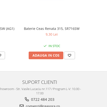
1SW (AG1)
Baterie Ceas Renata 315, SR716SW
Baterie Ce
9,30 Lei
IN STOC
ADAUGA IN COS
AD
SUPORT CLIENTI
howroom - Str. Vasile Lucaciu nr.117 / Program L-V: 10.00 -
17.00
0722 484 203
comenzi@ceasora.ro