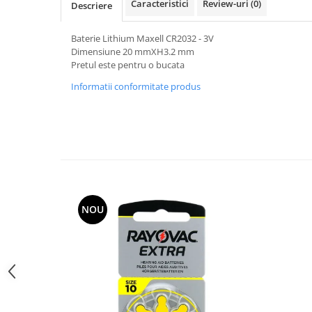
Caracteristici
Review-uri
(0)
Descriere
Curele cauciuc
Curele Garmin
Baterie Lithium Maxell CR2032 - 3V
Dimensiune 20 mmXH3.2 mm
Curele metalice
Pretul este pentru o bucata
Curele militare
Informatii conformitate produs
Curele piele
Curele Samsung Watch
Curele textile
Handmade / Bijutieri
Abrazive
Ciocane Miniatura
NOU
Clesti Miniatura
Curatare Bijuterii
Dispozitive Bratari
Dispozitive Inele
Dispozitive Margelit