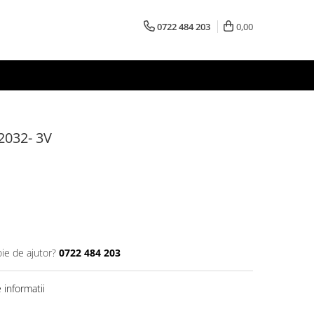
0722 484 203
0,00
R2032- 3V
oie de ajutor?
0722 484 203
informatii