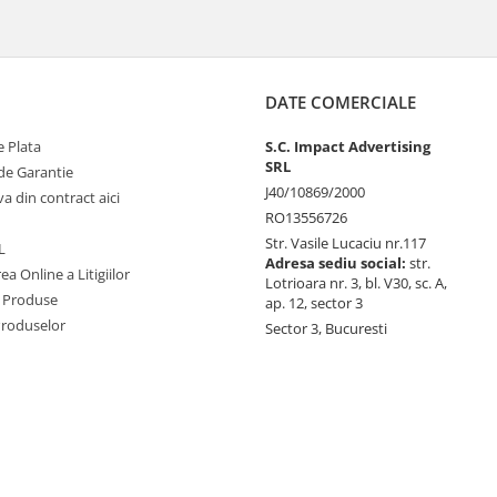
DATE COMERCIALE
 Plata
S.C. Impact Advertising
SRL
de Garantie
J40/10869/2000
va din contract aici
RO13556726
Str. Vasile Lucaciu nr.117
L
Adresa sediu social:
str.
ea Online a Litigiilor
Lotrioara nr. 3, bl. V30, sc. A,
 Produse
ap. 12, sector 3
Produselor
Sector 3, Bucuresti