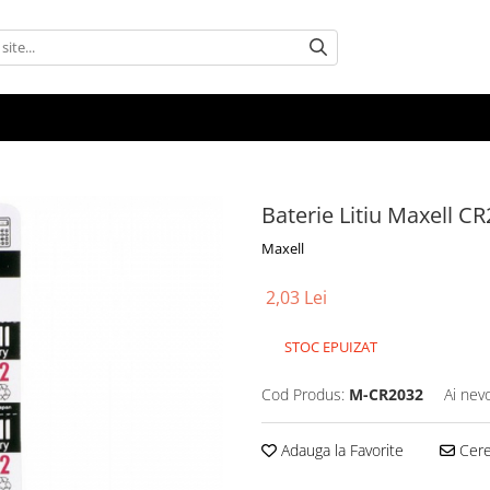
Baterie Litiu Maxell C
Maxell
2,03 Lei
STOC EPUIZAT
Cod Produs:
M-CR2032
Ai nev
Adauga la Favorite
Cere 