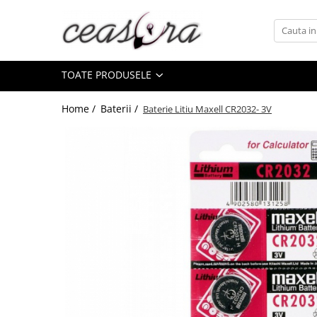
Toate Produsele
TOATE PRODUSELE
Baterii
AA, AAA, 9V
Home /
Baterii /
Baterie Litiu Maxell CR2032- 3V
Accesorii baterii
Auditive
Butoni
CR 3V
Ceasuri
Barbatesti
Ceasuri Accurist
Ceasuri Casio
Ceasuri Daniel Klein
Ceasuri Lorus