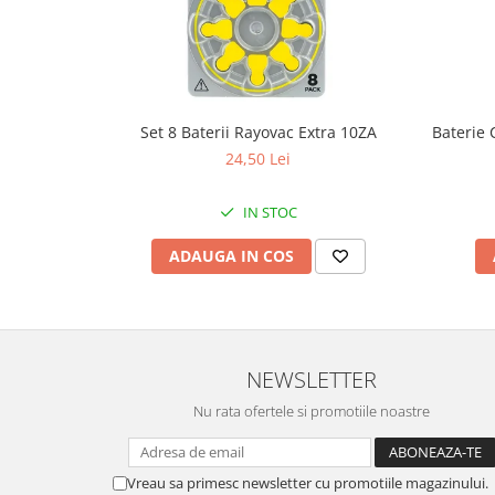
Fierastraie / Panze
Mandrine si Burghie
Menghine
Set 8 Baterii Rayovac Extra 10ZA
Baterie 
Modelarea Metalului
24,50 Lei
Nicovale si Suporti
Pensete
IN STOC
Perii
ADAUGA IN COS
Scule de Mana
Turnare, Lipire, Finisare
PROMOTII Curele Apple Watch
PROMOTII Curele Garmin
NEWSLETTER
PROMOTII Scule Bijutier
Nu rata ofertele si promotiile noastre
PROMOTII Scule Ceasornicar
Scule si Accesorii Ceasuri
Catarame curea
Vreau sa primesc newsletter cu promotiile magazinului.