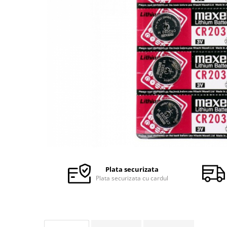
Ceasuri Police
Ceasuri Q&Q
Ceasuri Q&Q Attractive
Ceasuri Reflex
Ceasuri Sekonda
Ceasuri Timberland
Dama
Ceasuri Accurist
Ceasuri Casio
Ceasuri Daniel Klein
Ceasuri Lorus
Ceasuri Q&Q
Ceasuri Reflex
Plata securizata
Unisex
Plata securizata cu cardul
Curele Ceasuri
Curele Apple Watch
Curele Casio