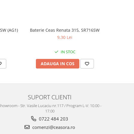
1SW (AG1)
Baterie Ceas Renata 315, SR716SW
Baterie Ce
9,30 Lei
IN STOC
ADAUGA IN COS
AD
SUPORT CLIENTI
howroom - Str. Vasile Lucaciu nr.117 / Program L-V: 10.00 -
17.00
0722 484 203
comenzi@ceasora.ro