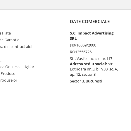
DATE COMERCIALE
 Plata
S.C. Impact Advertising
SRL
de Garantie
J40/10869/2000
va din contract aici
RO13556726
Str. Vasile Lucaciu nr.117
L
Adresa sediu social:
str.
ea Online a Litigiilor
Lotrioara nr. 3, bl. V30, sc. A,
 Produse
ap. 12, sector 3
Produselor
Sector 3, Bucuresti