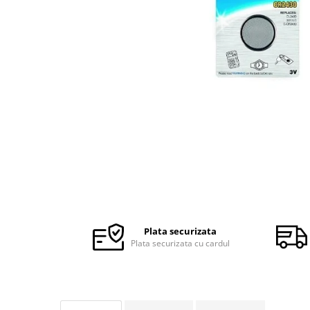
Ceasuri Police
Ceasuri Q&Q
Ceasuri Q&Q Attractive
Ceasuri Reflex
Ceasuri Sekonda
Ceasuri Timberland
Dama
Ceasuri Accurist
Ceasuri Casio
Ceasuri Daniel Klein
Ceasuri Lorus
Ceasuri Q&Q
Ceasuri Reflex
Plata securizata
Unisex
Plata securizata cu cardul
Curele Ceasuri
Curele Apple Watch
Curele Casio