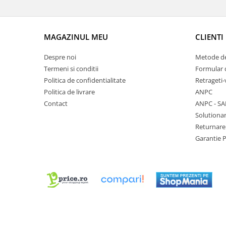
Chei Pendula
Clesti Miniatura
MAGAZINUL MEU
CLIENTI
Curatare si Intretinere
Cutii Pastrare Ceasuri
Despre noi
Metode de
Termeni si conditii
Formular 
Dispozitive Bratari si Curele
Politica de confidentialitate
Retrageti-
Dispozitive Capace Ceas
Politica de livrare
ANPC
Extractoare Indicatoare
Contact
ANPC - SA
Solutionar
Lupe, Dispozitive Optice
Returnare
Mecanisme Ceas
Garantie 
Pensete
Piese Ceasuri
Scule Speciale
Suporti de Lucru
Surubelnite fine