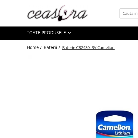
Toate Produsele
TOATE PRODUSELE
Baterii
AA, AAA, 9V
Home /
Baterii /
Baterie CR2430- 3V Camelion
Accesorii baterii
Auditive
Butoni
CR 3V
Ceasuri
Barbatesti
Ceasuri Accurist
Ceasuri Casio
Ceasuri Daniel Klein
Ceasuri Lorus