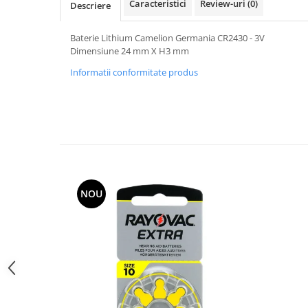
Caracteristici
Review-uri
(0)
Descriere
Curele cauciuc
Curele Garmin
Baterie Lithium Camelion Germania CR2430 - 3V
Dimensiune 24 mm X H3 mm
Curele metalice
Informatii conformitate produs
Curele militare
Curele piele
Curele Samsung Watch
Curele textile
Handmade / Bijutieri
Abrazive
NOU
Ciocane Miniatura
Clesti Miniatura
Curatare Bijuterii
Dispozitive Bratari
Dispozitive Inele
Dispozitive Margelit