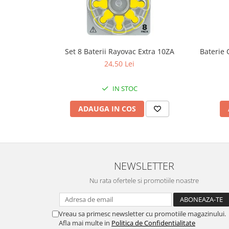
Fierastraie / Panze
Mandrine si Burghie
Menghine
Set 8 Baterii Rayovac Extra 10ZA
Baterie 
Modelarea Metalului
24,50 Lei
Nicovale si Suporti
IN STOC
Pensete
ADAUGA IN COS
Perii
Scule de Mana
Turnare, Lipire, Finisare
PROMOTII Curele Apple Watch
NEWSLETTER
PROMOTII Curele Garmin
Nu rata ofertele si promotiile noastre
PROMOTII Scule Bijutier
PROMOTII Scule Ceasornicar
Scule si Accesorii Ceasuri
Vreau sa primesc newsletter cu promotiile magazinului.
Catarame curea
Afla mai multe in
Politica de Confidentialitate