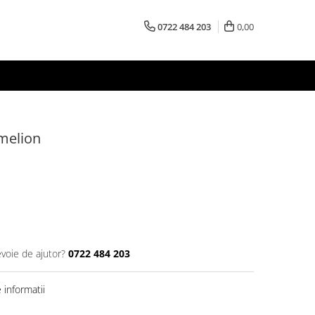
0722 484 203
0,00
melion
evoie de ajutor?
0722 484 203
informatii