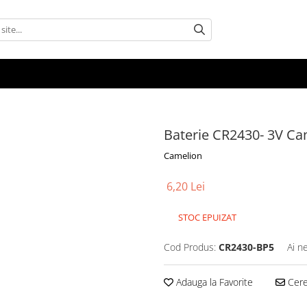
Baterie CR2430- 3V Ca
Camelion
6,20 Lei
STOC EPUIZAT
Cod Produs:
CR2430-BP5
Ai n
Adauga la Favorite
Cere 