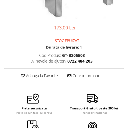
Pensete
Scule Speciale
Ceasuri Daniel Klein
Ceasuri Lorus
Perii
Suporti de Lucru
Ceasuri Q&Q
Scule de Mana
Surubelnite fine
173,00 Lei
Ceasuri Reflex
Turnare, Lipire, Finisare
Truse / Kituri Ceasornicar
Unisex
STOC EPUIZAT
Durata de livrare:
1
Cod Produs:
GT-B206503
Ai nevoie de ajutor?
0722 484 203
Adauga la Favorite
Cere informatii
Plata securizata
Transport Gratuit peste 300 lei
Plata securizata cu cardul
Transport national