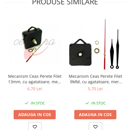
PRODUSE SIMILARE
Mecanism Ceas Perete Filet
Mecanism Ceas Perete Filet
13mm, cu agatatoare, mers
9MM, cu agatatoare, mers
continuu, repere incluse
continuu, repere incluse
6,70 Lei
5,70 Lei
IN STOC
IN STOC
ADAUGA IN COS
ADAUGA IN COS