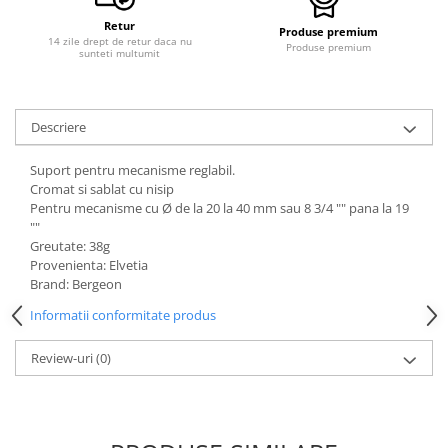
Retur
Produse premium
14 zile drept de retur daca nu
Produse premium
sunteti multumit
Descriere
Suport pentru mecanisme reglabil.
Cromat si sablat cu nisip
Pentru mecanisme cu Ø de la 20 la 40 mm sau 8 3/4 "" pana la 19
""
Greutate: 38g
Provenienta: Elvetia
Brand: Bergeon
Informatii conformitate produs
Review-uri
(0)