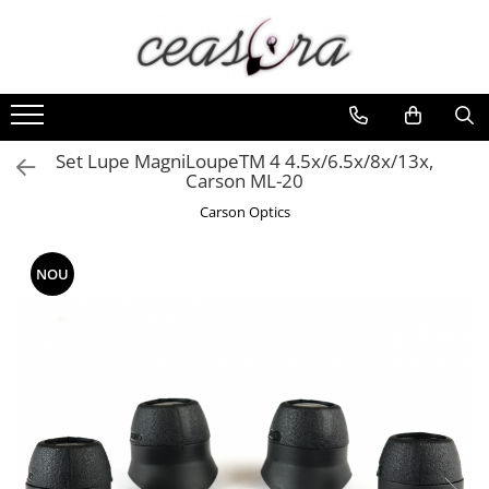
Toate Produsele
Baterii
AA, AAA, 9V
Set Lupe MagniLoupeTM 4 4.5x/6.5x/8x/13x,
Carson ML-20
Accesorii baterii
Carson Optics
Auditive
Butoni
NOU
CR 3V
Ceasuri
Barbatesti
Ceasuri Accurist
Ceasuri Casio
Ceasuri Daniel Klein
Ceasuri Lorus