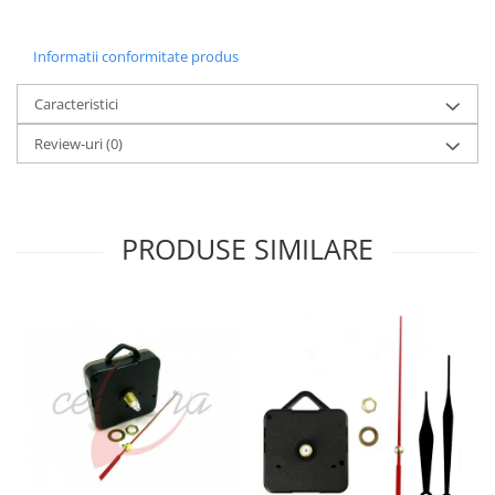
Fierastraie / Panze
Informatii conformitate produs
Mandrine si Burghie
Menghine
Caracteristici
Modelarea Metalului
Review-uri
(0)
Nicovale si Suporti
Pensete
Perii
PRODUSE SIMILARE
Scule de Mana
Turnare, Lipire, Finisare
PROMOTII Curele Apple Watch
PROMOTII Curele Garmin
PROMOTII Scule Bijutier
PROMOTII Scule Ceasornicar
Scule si Accesorii Ceasuri
Catarame curea