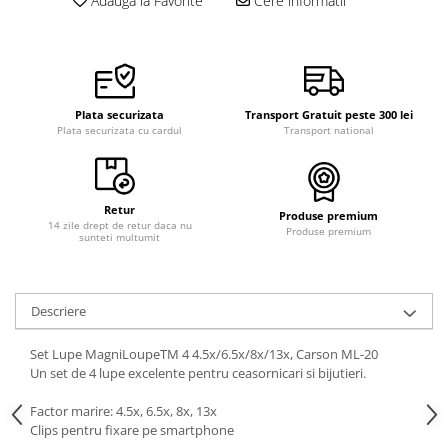
Adauga la Favorite
Cere informatii
Curele cauciuc
Curele Garmin
Curele metalice
Curele militare
Plata securizata
Transport Gratuit peste 300 lei
Plata securizata cu cardul
Transport national
Curele piele
Curele Samsung Watch
Curele textile
Retur
Produse premium
14 zile drept de retur daca nu
Handmade / Bijutieri
Produse premium
sunteti multumit
Abrazive
Ciocane Miniatura
Descriere
Clesti Miniatura
Curatare Bijuterii
Set Lupe MagniLoupeTM 4 4.5x/6.5x/8x/13x, Carson ML-20
Un set de 4 lupe excelente pentru ceasornicari si bijutieri.
Dispozitive Bratari
Factor marire: 4.5x, 6.5x, 8x, 13x
Dispozitive Inele
Clips pentru fixare pe smartphone
Dispozitive Margelit