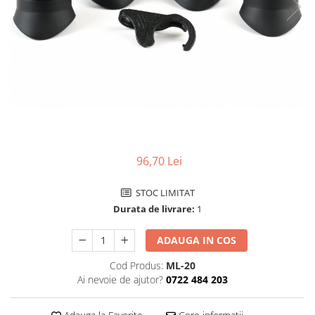
Ceasuri Police
Ceasuri Q&Q
Ceasuri Q&Q Attractive
Ceasuri Reflex
Ceasuri Sekonda
Ceasuri Timberland
Dama
Ceasuri Accurist
Ceasuri Casio
96,70 Lei
Ceasuri Daniel Klein
Ceasuri Lorus
STOC LIMITAT
Ceasuri Q&Q
Durata de livrare:
1
Ceasuri Reflex
ADAUGA IN COS
Unisex
Curele Ceasuri
Cod Produs:
ML-20
Ai nevoie de ajutor?
0722 484 203
Curele Apple Watch
Curele Casio