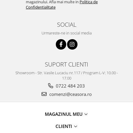
Truse / Kituri Ceasornicar
magazinului. Afla mai multe in
Politica de
Confidentialitate
SOCIAL
Urmareste-ne in social media
SUPORT CLIENTI
Showroom - Str. Vasile Lucaciu nr.117 / Program L-V: 10.00 -
17.00
0722 484 203
comenzi@ceasora.ro
MAGAZINUL MEU
CLIENTI