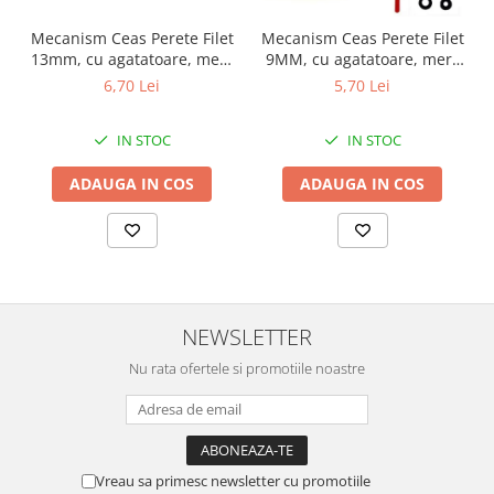
Chei Pendula
Mecanism Ceas Perete Filet
Mecanism Ceas Perete Filet
Clesti Miniatura
13mm, cu agatatoare, mers
9MM, cu agatatoare, mers
continuu, repere incluse
continuu, repere incluse
6,70 Lei
5,70 Lei
Curatare si Intretinere
Cutii Pastrare Ceasuri
IN STOC
IN STOC
Dispozitive Bratari si Curele
ADAUGA IN COS
ADAUGA IN COS
Dispozitive Capace Ceas
Extractoare Indicatoare
Lupe, Dispozitive Optice
Mecanisme Ceas
Pensete
NEWSLETTER
Piese Ceasuri
Nu rata ofertele si promotiile noastre
Scule Speciale
Suporti de Lucru
Surubelnite fine
Vreau sa primesc newsletter cu promotiile