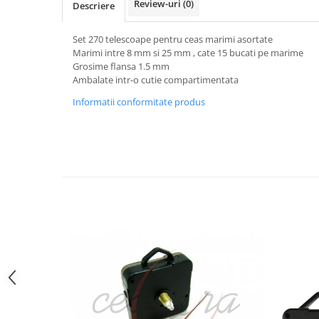
Review-uri
(0)
Descriere
Curele cauciuc
Curele Garmin
Set 270 telescoape pentru ceas marimi asortate
Marimi intre 8 mm si 25 mm , cate 15 bucati pe marime
Curele metalice
Grosime flansa 1.5 mm
Curele militare
Ambalate intr-o cutie compartimentata
Curele piele
Informatii conformitate produs
Curele Samsung Watch
Curele textile
Handmade / Bijutieri
Abrazive
Ciocane Miniatura
Clesti Miniatura
Curatare Bijuterii
Dispozitive Bratari
Dispozitive Inele
Dispozitive Margelit