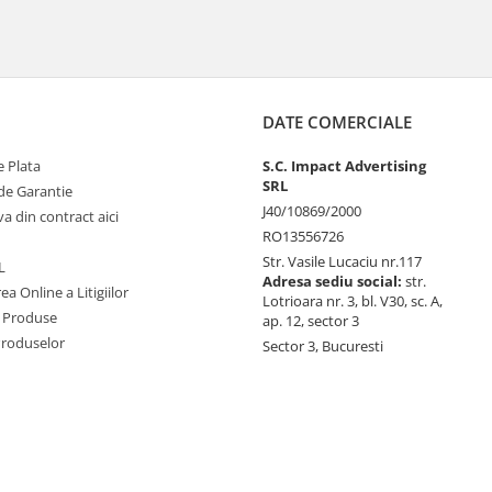
DATE COMERCIALE
 Plata
S.C. Impact Advertising
SRL
de Garantie
J40/10869/2000
va din contract aici
RO13556726
Str. Vasile Lucaciu nr.117
L
Adresa sediu social:
str.
ea Online a Litigiilor
Lotrioara nr. 3, bl. V30, sc. A,
 Produse
ap. 12, sector 3
Produselor
Sector 3, Bucuresti