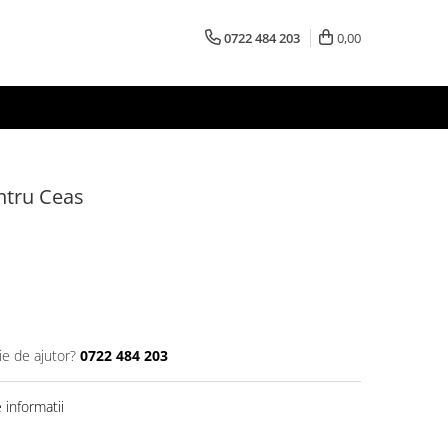
0722 484 203
0,00
ntru Ceas
ie de ajutor?
0722 484 203
informatii