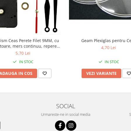
sm Ceas Perete Filet 9MM, cu
Geam Plexiglas pentru C
toare, mers continuu, repere
4,70 Lei
incluse
5,70 Lei
IN STOC
IN STOC
ADAUGA IN COS
VEZI VARIANTE
SOCIAL
Urmareste-ne in social media
S