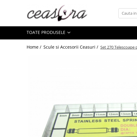
Toate Produsele
TOATE PRODUSELE
Baterii
AA, AAA, 9V
Home /
Scule si Accesorii Ceasuri /
Set 270 Telescoape 
Accesorii baterii
Auditive
Butoni
CR 3V
Ceasuri
Barbatesti
Ceasuri Accurist
Ceasuri Casio
Ceasuri Daniel Klein
Ceasuri Lorus