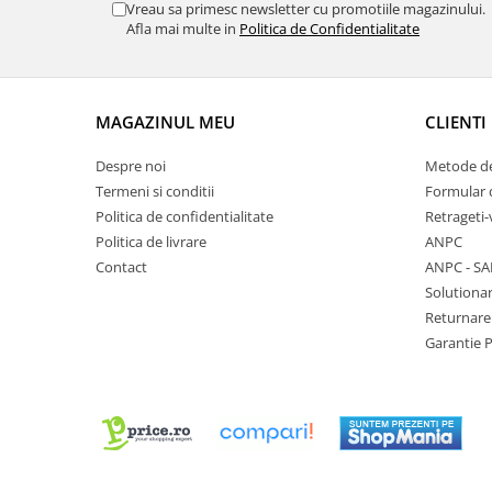
Vreau sa primesc newsletter cu promotiile magazinului.
Chei Pendula
Afla mai multe in
Politica de Confidentialitate
Clesti Miniatura
Curatare si Intretinere
MAGAZINUL MEU
CLIENTI
Cutii Pastrare Ceasuri
Dispozitive Bratari si Curele
Despre noi
Metode de
Dispozitive Capace Ceas
Termeni si conditii
Formular 
Politica de confidentialitate
Retrageti-
Extractoare Indicatoare
Politica de livrare
ANPC
Lupe, Dispozitive Optice
Contact
ANPC - SA
Solutionar
Mecanisme Ceas
Returnare
Pensete
Garantie 
Piese Ceasuri
Scule Speciale
Suporti de Lucru
Surubelnite fine