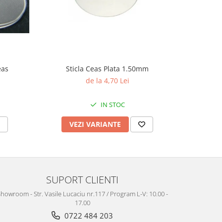
eas
Sticla Ceas Plata 1.50mm
Te
de la 4,70 Lei
IN STOC
VEZI VARIANTE
V
SUPORT CLIENTI
howroom - Str. Vasile Lucaciu nr.117 / Program L-V: 10.00 -
17.00
0722 484 203