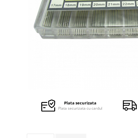
Ceasuri Police
Ceasuri Q&Q
Ceasuri Q&Q Attractive
Ceasuri Reflex
Ceasuri Sekonda
Ceasuri Timberland
Dama
Ceasuri Accurist
Ceasuri Casio
Ceasuri Daniel Klein
Ceasuri Lorus
Ceasuri Q&Q
Ceasuri Reflex
Plata securizata
Unisex
Plata securizata cu cardul
Curele Ceasuri
Curele Apple Watch
Curele Casio