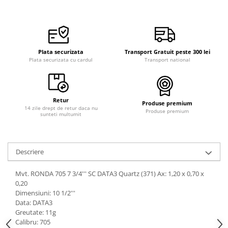
Curele cauciuc
Curele Garmin
Curele metalice
Plata securizata
Transport Gratuit peste 300 lei
Curele militare
Plata securizata cu cardul
Transport national
Curele piele
Curele Samsung Watch
Retur
Curele textile
Produse premium
14 zile drept de retur daca nu
Produse premium
sunteti multumit
Handmade / Bijutieri
Abrazive
Ciocane Miniatura
Descriere
Clesti Miniatura
Mvt. RONDA 705 7 3/4''' SC DATA3 Quartz (371) Ax: 1,20 x 0,70 x
Curatare Bijuterii
0,20
Dimensiuni: 10 1/2'''
Dispozitive Bratari
Data: DATA3
Dispozitive Inele
Greutate: 11g
Calibru: 705
Dispozitive Margelit