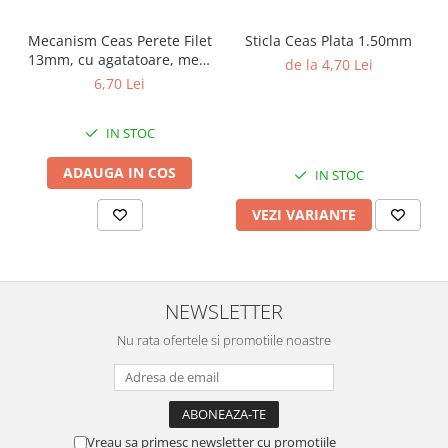
Chei Pendula
Mecanism Ceas Perete Filet
Sticla Ceas Plata 1.50mm
Clesti Miniatura
13mm, cu agatatoare, mers
de la 4,70 Lei
continuu, repere incluse
Curatare si Intretinere
6,70 Lei
Cutii Pastrare Ceasuri
IN STOC
Dispozitive Bratari si Curele
ADAUGA IN COS
Dispozitive Capace Ceas
IN STOC
Extractoare Indicatoare
VEZI VARIANTE
Lupe, Dispozitive Optice
Mecanisme Ceas
Pensete
NEWSLETTER
Piese Ceasuri
Nu rata ofertele si promotiile noastre
Scule Speciale
Suporti de Lucru
Surubelnite fine
Vreau sa primesc newsletter cu promotiile