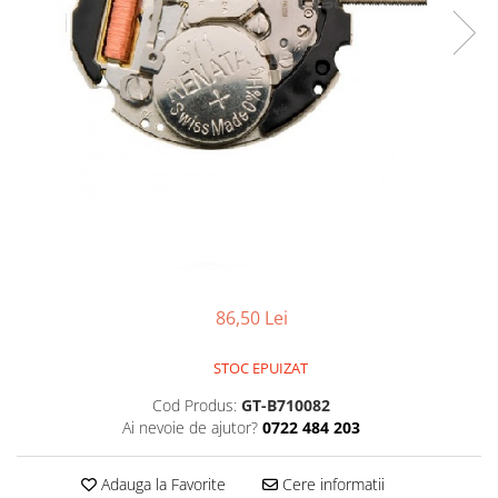
Ceasuri Police
Ceasuri Q&Q
Ceasuri Q&Q Attractive
Ceasuri Reflex
Ceasuri Sekonda
Ceasuri Timberland
Dama
Ceasuri Accurist
Ceasuri Casio
Ceasuri Daniel Klein
Ceasuri Lorus
86,50 Lei
Ceasuri Q&Q
Ceasuri Reflex
STOC EPUIZAT
Unisex
Cod Produs:
GT-B710082
Curele Ceasuri
Ai nevoie de ajutor?
0722 484 203
Curele Apple Watch
Curele Casio
Adauga la Favorite
Cere informatii