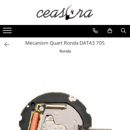
Toate Produsele
Baterii
AA, AAA, 9V
Mecanism Quart Ronda DATA3 705
Accesorii baterii
Ronda
Auditive
Butoni
CR 3V
Ceasuri
Barbatesti
Ceasuri Accurist
Ceasuri Casio
Ceasuri Daniel Klein
Ceasuri Lorus