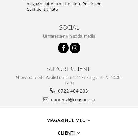
Truse / Kituri Ceasornicar
magazinului. Afla mai multe in
Politica de
Confidentialitate
SOCIAL
Urmareste-ne in social media
SUPORT CLIENTI
Showroom - Str. Vasile Lucaciu nr.117 / Program L-V: 10.00 -
17.00
0722 484 203
comenzi@ceasora.ro
MAGAZINUL MEU
CLIENTI