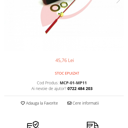
Pensete
Scule Speciale
Ceasuri Daniel Klein
Ceasuri Lorus
Perii
Suporti de Lucru
Ceasuri Q&Q
Scule de Mana
Surubelnite fine
Ceasuri Reflex
Turnare, Lipire, Finisare
Truse / Kituri Ceasornicar
Unisex
45,76 Lei
STOC EPUIZAT
Cod Produs:
MCP-01-MP11
Ai nevoie de ajutor?
0722 484 203
Adauga la Favorite
Cere informatii