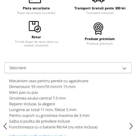
Plata securizata
Transport Gratuit peste 300 lei
Plata securizata cu cardul
Transport national
Retur
Produse premium
14 zile drept de retur daca nu
Produse premium
sunteti multumit
Descriere
Mecanism ceas pentru perete cu agatatoare
Dimensiuni: 55 mm/55 mm/H 15 mm
Mers pas cu pas
Grosimea axului central 7.5 mm
Repere: incluse, la alegere
Lungime ax total 11 mm, filetat 5 mm
Pentru suport cu grosimea maxima de 3 mm
Saiba si piulita de prindere incluse
Functioneaza cu o baterie R6/AA (nu este inclusa)