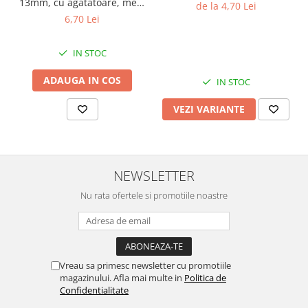
13mm, cu agatatoare, mers
de la 4,70 Lei
continuu, repere incluse
6,70 Lei
IN STOC
ADAUGA IN COS
IN STOC
VEZI VARIANTE
NEWSLETTER
Nu rata ofertele si promotiile noastre
Vreau sa primesc newsletter cu promotiile
magazinului. Afla mai multe in
Politica de
Confidentialitate