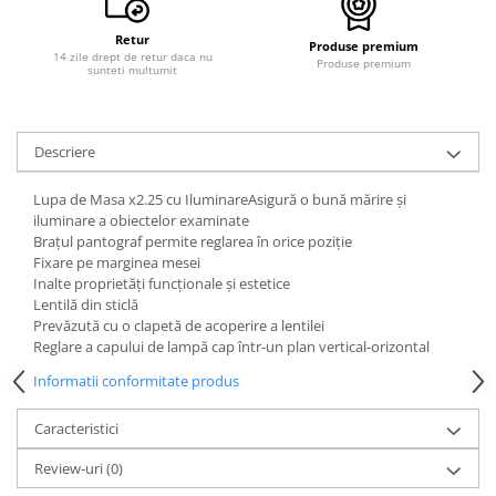
Curele cauciuc
Retur
Produse premium
Curele Garmin
14 zile drept de retur daca nu
Produse premium
sunteti multumit
Curele metalice
Curele militare
Descriere
Curele piele
Curele Samsung Watch
Lupa de Masa x2.25 cu IluminareAsigură o bună mărire şi
iluminare a obiectelor examinate
Curele textile
Braţul pantograf permite reglarea în orice poziţie
Handmade / Bijutieri
Fixare pe marginea mesei
Inalte proprietăţi funcţionale şi estetice
Abrazive
Lentilă din sticlă
Ciocane Miniatura
Prevăzută cu o clapetă de acoperire a lentilei
Reglare a capului de lampă cap într-un plan vertical-orizontal
Clesti Miniatura
Informatii conformitate produs
Curatare Bijuterii
Dispozitive Bratari
Caracteristici
Dispozitive Inele
Review-uri
(0)
Dispozitive Margelit