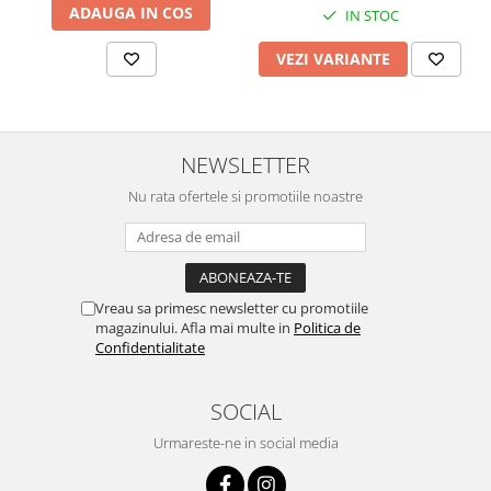
ADAUGA IN COS
IN STOC
Chei Pendula
Clesti Miniatura
VEZI VARIANTE
Curatare si Intretinere
Cutii Pastrare Ceasuri
Dispozitive Bratari si Curele
NEWSLETTER
Dispozitive Capace Ceas
Nu rata ofertele si promotiile noastre
Extractoare Indicatoare
Lupe, Dispozitive Optice
Mecanisme Ceas
Vreau sa primesc newsletter cu promotiile
Pensete
magazinului. Afla mai multe in
Politica de
Confidentialitate
Piese Ceasuri
Scule Speciale
SOCIAL
Suporti de Lucru
Urmareste-ne in social media
Surubelnite fine