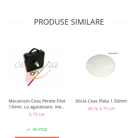
Fierastraie / Panze
Mandrine si Burghie
PRODUSE SIMILARE
Menghine
Modelarea Metalului
Nicovale si Suporti
Pensete
Perii
Scule de Mana
Turnare, Lipire, Finisare
PROMOTII Curele Apple Watch
Mecanism Ceas Perete Filet
Sticla Ceas Plata 1.50mm
PROMOTII Curele Garmin
13mm, cu agatatoare, mers
de la 4,70 Lei
PROMOTII Scule Bijutier
continuu, repere incluse
6,70 Lei
PROMOTII Scule Ceasornicar
Scule si Accesorii Ceasuri
IN STOC
Catarame curea