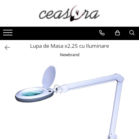
Toate Produsele
Baterii
AA, AAA, 9V
Lupa de Masa x2.25 cu Iluminare
Accesorii baterii
Newbrand
Auditive
Butoni
CR 3V
Ceasuri
Barbatesti
Ceasuri Accurist
Ceasuri Casio
Ceasuri Daniel Klein
Ceasuri Lorus