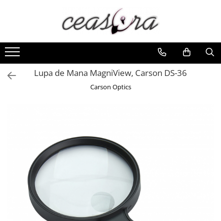
Toate Produsele
Baterii
AA, AAA, 9V
Lupa de Mana MagniView, Carson DS-36
Accesorii baterii
Carson Optics
Auditive
Butoni
CR 3V
Ceasuri
Barbatesti
Ceasuri Accurist
Ceasuri Casio
Ceasuri Daniel Klein
Ceasuri Lorus