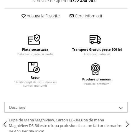
Ai nevoie de ajutor?
0722 484 203
Curele cauciuc
Curele Garmin
Adauga la Favorite
Cere informatii
Curele metalice
Curele militare
Curele piele
Plata securizata
Transport Gratuit peste 300 lei
Curele Samsung Watch
Plata securizata cu cardul
Transport national
Curele textile
Handmade / Bijutieri
Abrazive
Retur
Produse premium
14 zile drept de retur daca nu
Produse premium
Ciocane Miniatura
sunteti multumit
Clesti Miniatura
Curatare Bijuterii
Descriere
Dispozitive Bratari
Lupa de Mana MagniView, Carson DS-36Lupa de mana
Dispozitive Inele
MagniView DS-36 este o lupa profesionala cu un factor de marire
Dispozitive Margelit
de 4.5x (lentila mica).