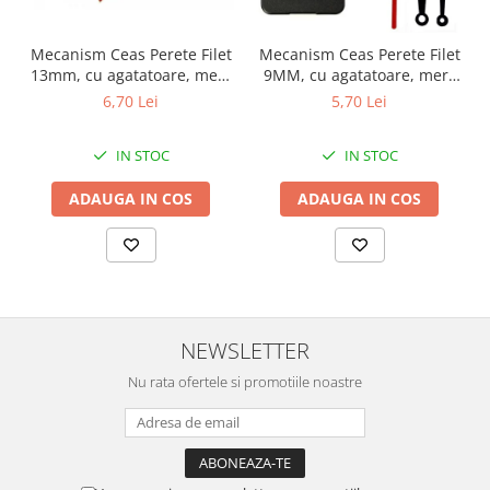
Chei Pendula
Mecanism Ceas Perete Filet
Mecanism Ceas Perete Filet
Clesti Miniatura
13mm, cu agatatoare, mers
9MM, cu agatatoare, mers
Curatare si Intretinere
continuu, repere incluse
continuu, repere incluse
6,70 Lei
5,70 Lei
Cutii Pastrare Ceasuri
IN STOC
IN STOC
Dispozitive Bratari si Curele
Dispozitive Capace Ceas
ADAUGA IN COS
ADAUGA IN COS
Extractoare Indicatoare
Lupe, Dispozitive Optice
Mecanisme Ceas
Pensete
NEWSLETTER
Piese Ceasuri
Nu rata ofertele si promotiile noastre
Scule Speciale
Suporti de Lucru
Surubelnite fine