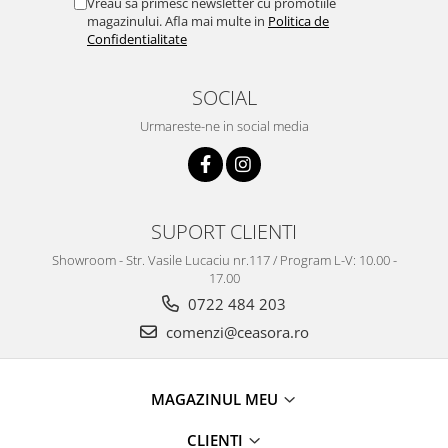
Vreau sa primesc newsletter cu promotiile
Truse / Kituri Ceasornicar
magazinului. Afla mai multe in
Politica de
Confidentialitate
SOCIAL
Urmareste-ne in social media
SUPORT CLIENTI
Showroom - Str. Vasile Lucaciu nr.117 / Program L-V: 10.00 -
17.00
0722 484 203
comenzi@ceasora.ro
MAGAZINUL MEU
CLIENTI