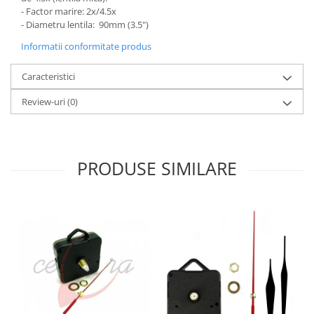
- Factor marire: 2x/4.5x
Fierastraie / Panze
- Diametru lentila: 90mm (3.5")
Mandrine si Burghie
Informatii conformitate produs
Menghine
Caracteristici
Modelarea Metalului
Review-uri
(0)
Nicovale si Suporti
Pensete
Perii
PRODUSE SIMILARE
Scule de Mana
Turnare, Lipire, Finisare
PROMOTII Curele Apple Watch
PROMOTII Curele Garmin
PROMOTII Scule Bijutier
PROMOTII Scule Ceasornicar
Scule si Accesorii Ceasuri
Catarame curea