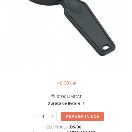
Ceasuri Police
Ceasuri Q&Q
Ceasuri Q&Q Attractive
Ceasuri Reflex
Ceasuri Sekonda
Ceasuri Timberland
Dama
Ceasuri Accurist
Ceasuri Casio
Ceasuri Daniel Klein
Ceasuri Lorus
46,90 Lei
Ceasuri Q&Q
Ceasuri Reflex
STOC LIMITAT
Unisex
Durata de livrare:
1
Curele Ceasuri
ADAUGA IN COS
Curele Apple Watch
Cod Produs:
DS-36
Curele Casio