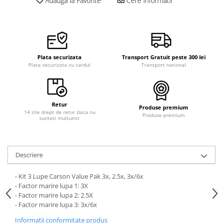
Adauga la Favorite
Cere informatii
Plata securizata
Transport Gratuit peste 300 lei
Plata securizata cu cardul
Transport national
Retur
Produse premium
14 zile drept de retur daca nu
Produse premium
sunteti multumit
Descriere
- Kit 3 Lupe Carson Value Pak 3x, 2.5x, 3x/6x
- Factor marire lupa 1: 3X
- Factor marire lupa 2: 2.5X
- Factor marire lupa 3: 3x/6x
Informatii conformitate produs