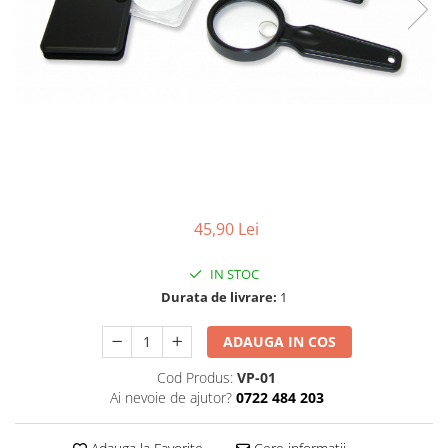
Pensete
Scule Speciale
Ceasuri Daniel Klein
Ceasuri Lorus
Perii
Suporti de Lucru
Ceasuri Q&Q
Scule de Mana
Surubelnite fine
Ceasuri Reflex
Turnare, Lipire, Finisare
Truse / Kituri Ceasornicar
Unisex
45,90 Lei
IN STOC
Durata de livrare:
1
ADAUGA IN COS
Cod Produs:
VP-01
Ai nevoie de ajutor?
0722 484 203