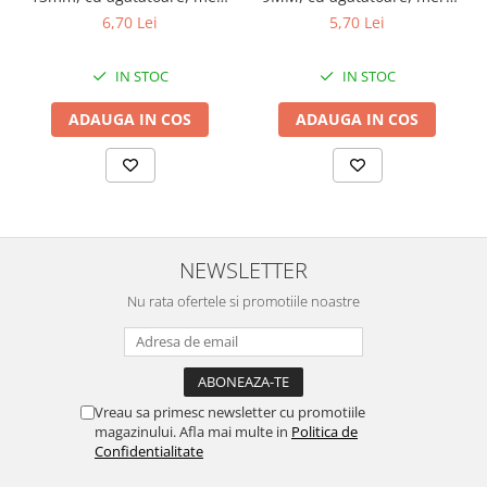
continuu, repere incluse
continuu, repere incluse
6,70 Lei
5,70 Lei
IN STOC
IN STOC
ADAUGA IN COS
ADAUGA IN COS
NEWSLETTER
Nu rata ofertele si promotiile noastre
Vreau sa primesc newsletter cu promotiile
magazinului. Afla mai multe in
Politica de
Confidentialitate