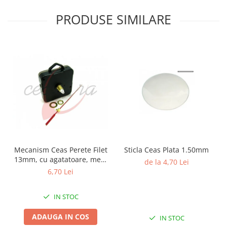
PRODUSE SIMILARE
Mecanism Ceas Perete Filet
Sticla Ceas Plata 1.50mm
13mm, cu agatatoare, mers
de la 4,70 Lei
continuu, repere incluse
6,70 Lei
IN STOC
ADAUGA IN COS
IN STOC