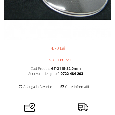
Pensete
Scule Speciale
Ceasuri Daniel Klein
Ceasuri Lorus
Perii
Suporti de Lucru
Ceasuri Q&Q
Scule de Mana
Surubelnite fine
Ceasuri Reflex
Turnare, Lipire, Finisare
Truse / Kituri Ceasornicar
Unisex
4,70 Lei
STOC EPUIZAT
Cod Produs:
GT-2115-32.0mm
Ai nevoie de ajutor?
0722 484 203
Adauga la Favorite
Cere informatii