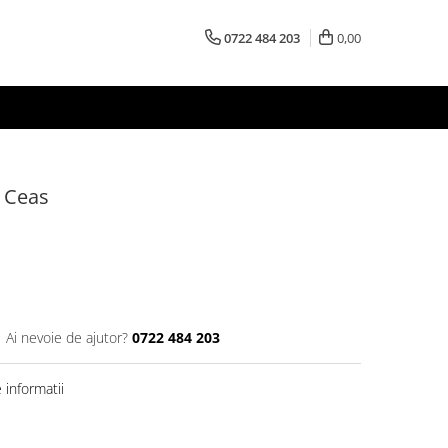
0722 484 203
0,00
 Ceas
Ai nevoie de ajutor?
0722 484 203
informatii