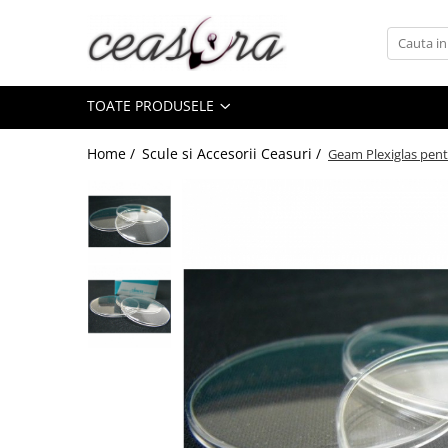
Toate Produsele
TOATE PRODUSELE
Baterii
AA, AAA, 9V
Home /
Scule si Accesorii Ceasuri /
Geam Plexiglas pent
Accesorii baterii
Auditive
Butoni
CR 3V
Ceasuri
Barbatesti
Ceasuri Accurist
Ceasuri Casio
Ceasuri Daniel Klein
Ceasuri Lorus