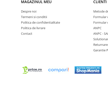
MAGAZINUL MEU
CLIENTI
Chei Pendula
Despre noi
Metode de
Clesti Miniatura
Termeni si conditii
Formular 
Curatare si Intretinere
Politica de confidentialitate
Formular 
Cutii Pastrare Ceasuri
Politica de livrare
ANPC
Contact
ANPC - SA
Dispozitive Bratari si Curele
Solutionar
Dispozitive Capace Ceas
Returnare
Extractoare Indicatoare
Garantie 
Lupe, Dispozitive Optice
Mecanisme Ceas
Pensete
Piese Ceasuri
Scule Speciale
Suporti de Lucru
Surubelnite fine