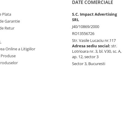
DATE COMERCIALE
 Plata
S.C. Impact Advertising
SRL
de Garantie
J40/10869/2000
de Retur
RO13556726
Str. Vasile Lucaciu nr.117
L
Adresa sediu social:
str.
ea Online a Litigiilor
Lotrioara nr. 3, bl. V30, sc. A,
 Produse
ap. 12, sector 3
Produselor
Sector 3, Bucuresti