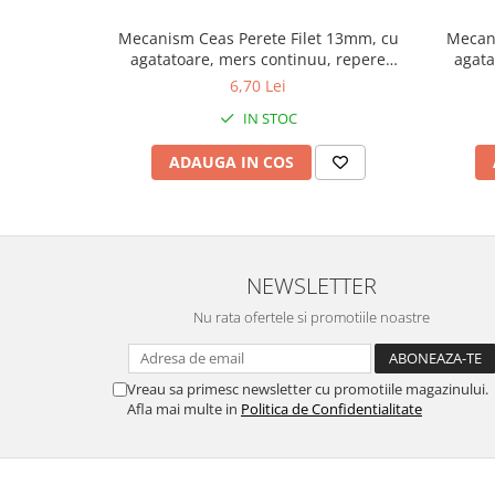
Fierastraie / Panze
Mecanism Ceas Perete Filet 13mm, cu
Mecani
agatatoare, mers continuu, repere
agata
Mandrine si Burghie
incluse
6,70 Lei
Menghine
IN STOC
Modelarea Metalului
ADAUGA IN COS
Nicovale si Suporti
Pensete
Perii
Scule de Mana
NEWSLETTER
Turnare, Lipire, Finisare
Nu rata ofertele si promotiile noastre
PROMOTII Curele Apple Watch
PROMOTII Curele Garmin
Vreau sa primesc newsletter cu promotiile magazinului.
PROMOTII Scule Bijutier
Afla mai multe in
Politica de Confidentialitate
PROMOTII Scule Ceasornicar
Scule si Accesorii Ceasuri
Catarame curea