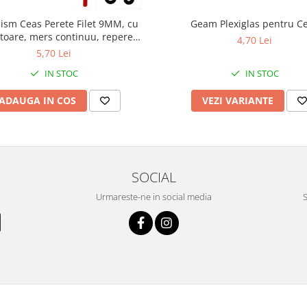
sm Ceas Perete Filet 9MM, cu
Geam Plexiglas pentru C
toare, mers continuu, repere
4,70 Lei
incluse
5,70 Lei
IN STOC
IN STOC
ADAUGA IN COS
VEZI VARIANTE
SOCIAL
Urmareste-ne in social media
S