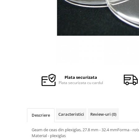
Ceasuri Police
Ceasuri Q&Q
Ceasuri Q&Q Attractive
Ceasuri Reflex
Ceasuri Sekonda
Ceasuri Timberland
Dama
Ceasuri Accurist
Ceasuri Casio
Ceasuri Daniel Klein
Plata securizata
Ceasuri Lorus
Plata securizata cu cardul
Ceasuri Q&Q
Ceasuri Reflex
Unisex
Caracteristici
Review-uri
(0)
Descriere
Curele Ceasuri
Curele Apple Watch
Geam de ceas din plexiglas, 27.8 mm - 32.4 mmForma - ro
Curele Casio
Material - plexiglas