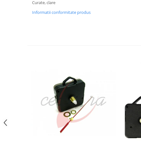
Curate, clare
Curele cauciuc
Informatii conformitate produs
Curele Garmin
Curele metalice
Curele militare
Curele piele
Curele Samsung Watch
Curele textile
Handmade / Bijutieri
Abrazive
Ciocane Miniatura
Clesti Miniatura
Curatare Bijuterii
Dispozitive Bratari
Dispozitive Inele
Dispozitive Margelit