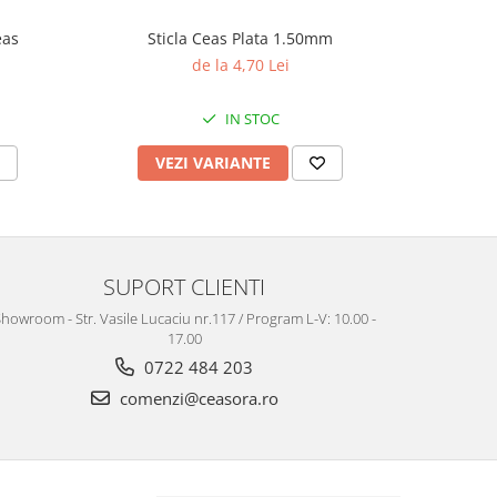
eas
Sticla Ceas Plata 1.50mm
Te
de la 4,70 Lei
IN STOC
VEZI VARIANTE
V
SUPORT CLIENTI
howroom - Str. Vasile Lucaciu nr.117 / Program L-V: 10.00 -
17.00
0722 484 203
comenzi@ceasora.ro