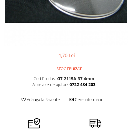
Pensete
Scule Speciale
Ceasuri Daniel Klein
Ceasuri Lorus
Perii
Suporti de Lucru
Ceasuri Q&Q
Scule de Mana
Surubelnite fine
Ceasuri Reflex
Turnare, Lipire, Finisare
Truse / Kituri Ceasornicar
Unisex
4,70 Lei
STOC EPUIZAT
Cod Produs:
GT-2115A-37.4mm
Ai nevoie de ajutor?
0722 484 203
Adauga la Favorite
Cere informatii