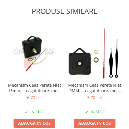
PRODUSE SIMILARE
Mecanism Ceas Perete Filet
Mecanism Ceas Perete Filet
13mm, cu agatatoare, mers
9MM, cu agatatoare, mers
continuu, repere incluse
continuu, repere incluse
6,70 Lei
5,70 Lei
IN STOC
IN STOC
ADAUGA IN COS
ADAUGA IN COS