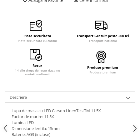
Adauga la Favorite
Cere informatii
Plata securizata
Transport Gratuit peste 300 lei
Plata securizata cu cardul
Transport national
Retur
Produse premium
14 zile drept de retur daca nu
Produse premium
sunteti multumit
Descriere
- Lupa de masa cu LED Carson LinenTestTM 11.5X
- Factor de marire: 11.5X
- Lumina LED
- Dimensiune lentila: 15mm
- Baterie: AG3 (incluse)