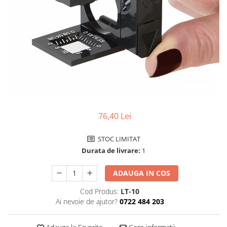
Pensete
Scule Speciale
Ceasuri Daniel Klein
Ceasuri Lorus
Perii
Suporti de Lucru
Ceasuri Q&Q
Scule de Mana
Surubelnite fine
Ceasuri Reflex
Turnare, Lipire, Finisare
Truse / Kituri Ceasornicar
Unisex
76,40 Lei
STOC LIMITAT
Durata de livrare:
1
ADAUGA IN COS
Cod Produs:
LT-10
Ai nevoie de ajutor?
0722 484 203