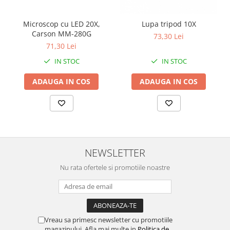
Chei Pendula
Microscop cu LED 20X,
Lupa tripod 10X
Clesti Miniatura
Carson MM-280G
73,30 Lei
Curatare si Intretinere
71,30 Lei
Cutii Pastrare Ceasuri
IN STOC
IN STOC
Dispozitive Bratari si Curele
ADAUGA IN COS
ADAUGA IN COS
Dispozitive Capace Ceas
Extractoare Indicatoare
Lupe, Dispozitive Optice
Mecanisme Ceas
NEWSLETTER
Pensete
Nu rata ofertele si promotiile noastre
Piese Ceasuri
Scule Speciale
Suporti de Lucru
Surubelnite fine
Vreau sa primesc newsletter cu promotiile
magazinului. Afla mai multe in
Politica de