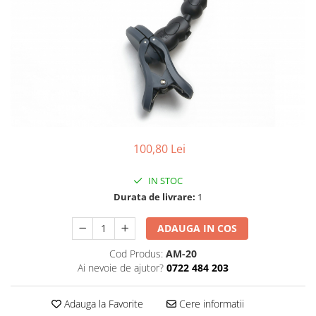
Ceasuri Police
Ceasuri Q&Q
Ceasuri Q&Q Attractive
Ceasuri Reflex
Ceasuri Sekonda
Ceasuri Timberland
Dama
Ceasuri Accurist
100,80 Lei
Ceasuri Casio
Ceasuri Daniel Klein
IN STOC
Ceasuri Lorus
Durata de livrare:
1
Ceasuri Q&Q
Ceasuri Reflex
ADAUGA IN COS
Unisex
Cod Produs:
AM-20
Curele Ceasuri
Ai nevoie de ajutor?
0722 484 203
Curele Apple Watch
Adauga la Favorite
Cere informatii
Curele Casio