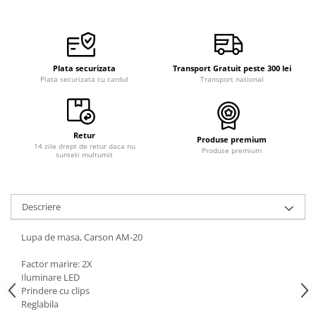
Curele cauciuc
Curele Garmin
Curele metalice
Plata securizata
Transport Gratuit peste 300 lei
Curele militare
Plata securizata cu cardul
Transport national
Curele piele
Curele Samsung Watch
Retur
Produse premium
Curele textile
14 zile drept de retur daca nu
Produse premium
sunteti multumit
Handmade / Bijutieri
Abrazive
Ciocane Miniatura
Descriere
Clesti Miniatura
Lupa de masa, Carson AM-20
Curatare Bijuterii
Factor marire: 2X
Dispozitive Bratari
Iluminare LED
Prindere cu clips
Dispozitive Inele
Reglabila
Dispozitive Margelit