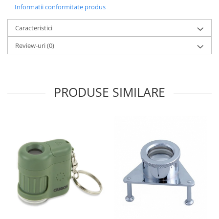
Informatii conformitate produs
Fierastraie / Panze
Caracteristici
Mandrine si Burghie
Menghine
Review-uri
(0)
Modelarea Metalului
Nicovale si Suporti
PRODUSE SIMILARE
Pensete
Perii
Scule de Mana
Turnare, Lipire, Finisare
PROMOTII Curele Apple Watch
PROMOTII Curele Garmin
PROMOTII Scule Bijutier
PROMOTII Scule Ceasornicar
Scule si Accesorii Ceasuri
Catarame curea