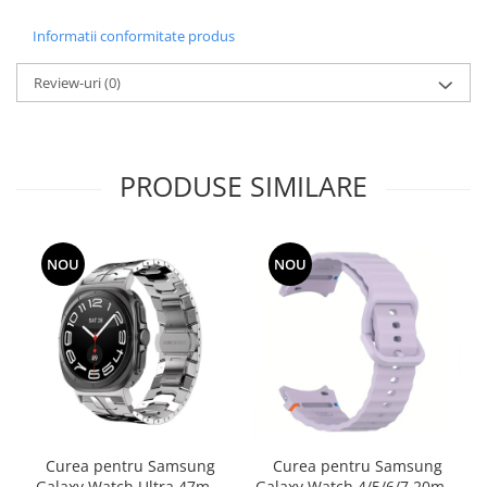
Fierastraie / Panze
Informatii conformitate produs
Mandrine si Burghie
Review-uri
(0)
Menghine
Modelarea Metalului
Nicovale si Suporti
PRODUSE SIMILARE
Pensete
Perii
NOU
NOU
Scule de Mana
Turnare, Lipire, Finisare
PROMOTII Curele Apple Watch
PROMOTII Curele Garmin
PROMOTII Scule Bijutier
PROMOTII Scule Ceasornicar
Scule si Accesorii Ceasuri
Curea pentru Samsung
Curea pentru Samsung
Catarame curea
Galaxy Watch Ultra 47mm
Galaxy Watch 4/5/6/7 20mm