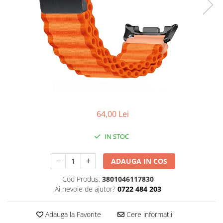
Ceasuri Police
Ceasuri Q&Q
Ceasuri Q&Q Attractive
Ceasuri Reflex
Ceasuri Sekonda
Ceasuri Timberland
Dama
Ceasuri Accurist
Ceasuri Casio
64,00 Lei
Ceasuri Daniel Klein
Ceasuri Lorus
IN STOC
Ceasuri Q&Q
Ceasuri Reflex
ADAUGA IN COS
Unisex
Cod Produs:
3801046117830
Curele Ceasuri
Ai nevoie de ajutor?
0722 484 203
Curele Apple Watch
Adauga la Favorite
Cere informatii
Curele Casio