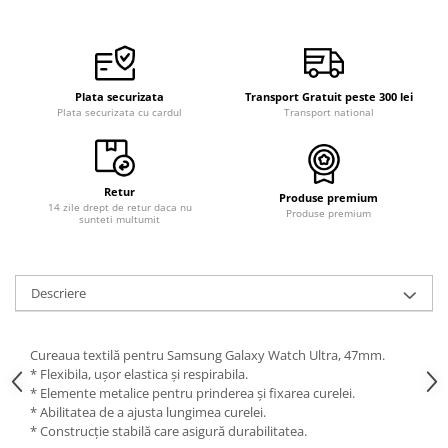
Curele cauciuc
Curele Garmin
Curele metalice
Plata securizata
Transport Gratuit peste 300 lei
Curele militare
Plata securizata cu cardul
Transport national
Curele piele
Curele Samsung Watch
Retur
Produse premium
Curele textile
14 zile drept de retur daca nu
Produse premium
sunteti multumit
Handmade / Bijutieri
Abrazive
Ciocane Miniatura
Descriere
Clesti Miniatura
Curatare Bijuterii
Cureaua textilă pentru Samsung Galaxy Watch Ultra, 47mm.
* Flexibila, ușor elastica și respirabila.
Dispozitive Bratari
* Elemente metalice pentru prinderea și fixarea curelei.
* Abilitatea de a ajusta lungimea curelei.
Dispozitive Inele
* Construcție stabilă care asigură durabilitatea.
Dispozitive Margelit