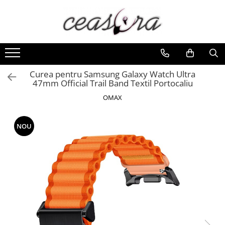
Toate Produsele
Baterii
AA, AAA, 9V
Curea pentru Samsung Galaxy Watch Ultra
47mm Official Trail Band Textil Portocaliu
Accesorii baterii
OMAX
Auditive
Butoni
NOU
CR 3V
Ceasuri
Barbatesti
Ceasuri Accurist
Ceasuri Casio
Ceasuri Daniel Klein
Ceasuri Lorus