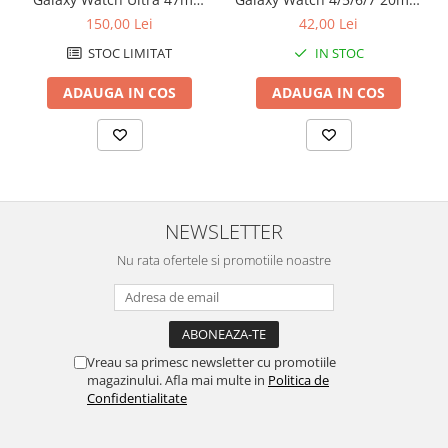
Pro Business Silver
Official Silicone Band Mov
Chei Pendula
150,00 Lei
42,00 Lei
Clesti Miniatura
STOC LIMITAT
IN STOC
Curatare si Intretinere
ADAUGA IN COS
ADAUGA IN COS
Cutii Pastrare Ceasuri
Dispozitive Bratari si Curele
Dispozitive Capace Ceas
Extractoare Indicatoare
NEWSLETTER
Lupe, Dispozitive Optice
Nu rata ofertele si promotiile noastre
Mecanisme Ceas
Pensete
Piese Ceasuri
Scule Speciale
Vreau sa primesc newsletter cu promotiile
magazinului. Afla mai multe in
Politica de
Suporti de Lucru
Confidentialitate
Surubelnite fine