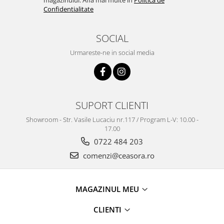
magazinului. Afla mai multe in
Politica de
Confidentialitate
SOCIAL
Urmareste-ne in social media
SUPORT CLIENTI
Showroom - Str. Vasile Lucaciu nr.117 / Program L-V: 10.00 -
17.00
0722 484 203
comenzi@ceasora.ro
MAGAZINUL MEU
CLIENTI