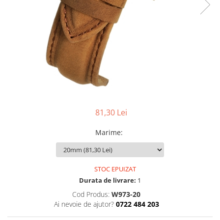
Pensete
Scule Speciale
Ceasuri Daniel Klein
Ceasuri Lorus
Perii
Suporti de Lucru
Ceasuri Q&Q
Scule de Mana
Surubelnite fine
Ceasuri Reflex
Turnare, Lipire, Finisare
Truse / Kituri Ceasornicar
Unisex
81,30 Lei
Marime
:
STOC EPUIZAT
Durata de livrare:
1
Cod Produs:
W973-20
Ai nevoie de ajutor?
0722 484 203