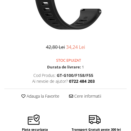
Pensete
Scule Speciale
Ceasuri Daniel Klein
Ceasuri Lorus
Perii
Suporti de Lucru
Ceasuri Q&Q
Scule de Mana
Surubelnite fine
Ceasuri Reflex
Turnare, Lipire, Finisare
Truse / Kituri Ceasornicar
Unisex
42,80 Lei
34,24 Lei
STOC EPUIZAT
Durata de livrare:
1
Cod Produs:
GT-G100/F158/F55
Ai nevoie de ajutor?
0722 484 203
Adauga la Favorite
Cere informatii
Plata securizata
Transport Gratuit peste 300 lei