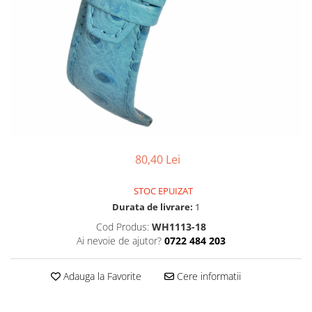
Ceasuri Police
Ceasuri Q&Q
Ceasuri Q&Q Attractive
Ceasuri Reflex
Ceasuri Sekonda
Ceasuri Timberland
Dama
Ceasuri Accurist
Ceasuri Casio
80,40 Lei
Ceasuri Daniel Klein
Ceasuri Lorus
STOC EPUIZAT
Ceasuri Q&Q
Durata de livrare:
1
Ceasuri Reflex
Cod Produs:
WH1113-18
Unisex
Ai nevoie de ajutor?
0722 484 203
Curele Ceasuri
Adauga la Favorite
Cere informatii
Curele Apple Watch
Curele Casio