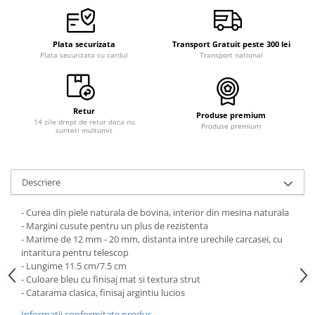
Curele cauciuc
Curele Garmin
Plata securizata
Transport Gratuit peste 300 lei
Curele metalice
Plata securizata cu cardul
Transport national
Curele militare
Curele piele
Retur
Produse premium
Curele Samsung Watch
14 zile drept de retur daca nu
Produse premium
sunteti multumit
Curele textile
Handmade / Bijutieri
Abrazive
Descriere
Ciocane Miniatura
- Curea din piele naturala de bovina, interior din mesina naturala
Clesti Miniatura
- Margini cusute pentru un plus de rezistenta
- Marime de 12 mm - 20 mm, distanta intre urechile carcasei, cu
Curatare Bijuterii
intaritura pentru telescop
- Lungime 11.5 cm/7.5 cm
Dispozitive Bratari
- Culoare bleu cu finisaj mat si textura strut
Dispozitive Inele
- Catarama clasica, finisaj argintiu lucios
Dispozitive Margelit
Informatii conformitate produs