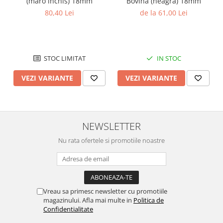
(maro inchis) 18mm
Bovina (neagra) 18mm
Chei Pendula
80,40 Lei
de la 61,00 Lei
Clesti Miniatura
Curatare si Intretinere
Cutii Pastrare Ceasuri
STOC LIMITAT
IN STOC
Dispozitive Bratari si Curele
VEZI VARIANTE
VEZI VARIANTE
Dispozitive Capace Ceas
Extractoare Indicatoare
Lupe, Dispozitive Optice
NEWSLETTER
Mecanisme Ceas
Nu rata ofertele si promotiile noastre
Pensete
Piese Ceasuri
Scule Speciale
Vreau sa primesc newsletter cu promotiile
Suporti de Lucru
magazinului. Afla mai multe in
Politica de
Confidentialitate
Surubelnite fine