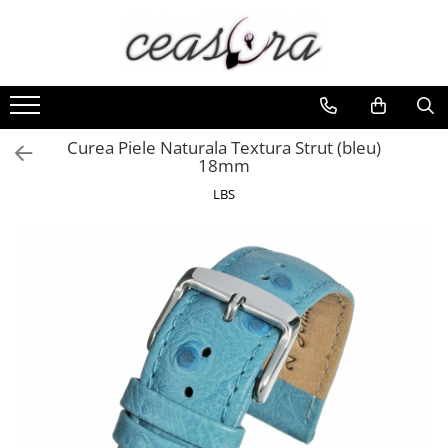
Toate Produsele
Baterii
AA, AAA, 9V
Curea Piele Naturala Textura Strut (bleu)
18mm
Accesorii baterii
LBS
Auditive
Butoni
CR 3V
Ceasuri
Barbatesti
Ceasuri Accurist
Ceasuri Casio
Ceasuri Daniel Klein
Ceasuri Lorus