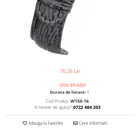
Pensete
Scule Speciale
Ceasuri Daniel Klein
Ceasuri Lorus
Perii
Suporti de Lucru
Ceasuri Q&Q
Scule de Mana
Surubelnite fine
Ceasuri Reflex
Turnare, Lipire, Finisare
Truse / Kituri Ceasornicar
Unisex
76,26 Lei
STOC EPUIZAT
Durata de livrare:
1
Cod Produs:
W150-16
Ai nevoie de ajutor?
0722 484 203
Adauga la Favorite
Cere informatii