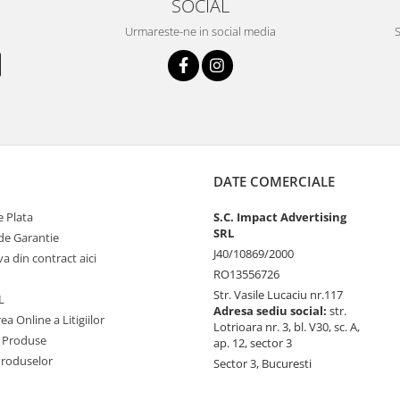
SOCIAL
Urmareste-ne in social media
S
DATE COMERCIALE
 Plata
S.C. Impact Advertising
SRL
de Garantie
J40/10869/2000
va din contract aici
RO13556726
Str. Vasile Lucaciu nr.117
L
Adresa sediu social:
str.
ea Online a Litigiilor
Lotrioara nr. 3, bl. V30, sc. A,
 Produse
ap. 12, sector 3
Produselor
Sector 3, Bucuresti