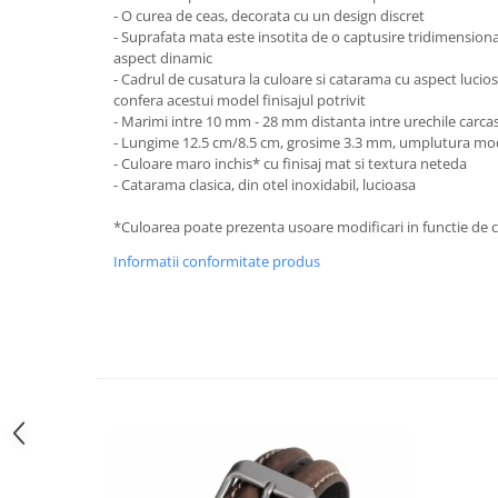
- O curea de ceas, decorata cu un design discret
Curele cauciuc
- Suprafata mata este insotita de o captusire tridimensiona
Curele Garmin
aspect dinamic
- Cadrul de cusatura la culoare si catarama cu aspect lucios,
Curele metalice
confera acestui model finisajul potrivit
Curele militare
- Marimi intre 10 mm - 28 mm distanta intre urechile carcas
- Lungime 12.5 cm/8.5 cm, grosime 3.3 mm, umplutura mo
Curele piele
- Culoare maro inchis* cu finisaj mat si textura neteda
- Catarama clasica, din otel inoxidabil, lucioasa
Curele Samsung Watch
Curele textile
*Culoarea poate prezenta usoare modificari in functie de c
Handmade / Bijutieri
Informatii conformitate produs
Abrazive
Ciocane Miniatura
Clesti Miniatura
Curatare Bijuterii
Dispozitive Bratari
Dispozitive Inele
Dispozitive Margelit