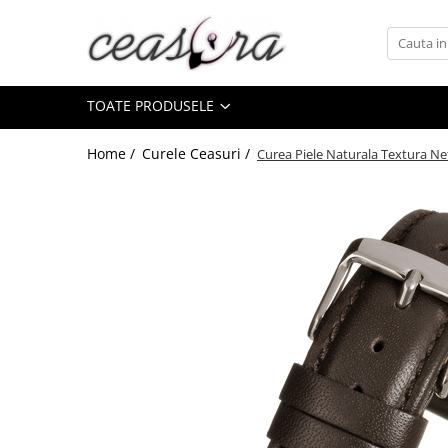
Toate Produsele
TOATE PRODUSELE
Baterii
AA, AAA, 9V
Home /
Curele Ceasuri /
Curea Piele Naturala Textura 
Accesorii baterii
Auditive
Butoni
CR 3V
Ceasuri
Barbatesti
Ceasuri Accurist
Ceasuri Casio
Ceasuri Daniel Klein
Ceasuri Lorus