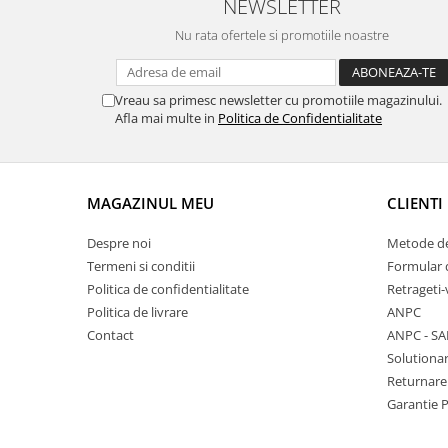
NEWSLETTER
Chei Pendula
Nu rata ofertele si promotiile noastre
Clesti Miniatura
Curatare si Intretinere
Vreau sa primesc newsletter cu promotiile magazinului.
Cutii Pastrare Ceasuri
Afla mai multe in
Politica de Confidentialitate
Dispozitive Bratari si Curele
Dispozitive Capace Ceas
MAGAZINUL MEU
CLIENTI
Extractoare Indicatoare
Lupe, Dispozitive Optice
Despre noi
Metode de
Termeni si conditii
Formular 
Mecanisme Ceas
Politica de confidentialitate
Retrageti-
Pensete
Politica de livrare
ANPC
Piese Ceasuri
Contact
ANPC - SA
Solutionar
Scule Speciale
Returnare
Suporti de Lucru
Garantie 
Surubelnite fine