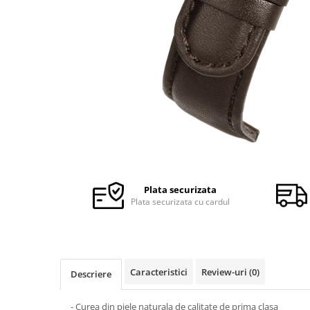
Ceasuri Police
Ceasuri Q&Q
Ceasuri Q&Q Attractive
Ceasuri Reflex
Ceasuri Sekonda
Ceasuri Timberland
Dama
Ceasuri Accurist
Ceasuri Casio
Ceasuri Daniel Klein
Ceasuri Lorus
Plata securizata
Ceasuri Q&Q
Plata securizata cu cardul
Ceasuri Reflex
Unisex
Curele Ceasuri
Caracteristici
Review-uri
(0)
Descriere
Curele Apple Watch
Curele Casio
- Curea din piele naturala de calitate de prima clasa