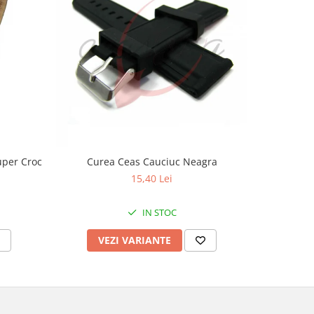
uper Croc
Curea Ceas Cauciuc Neagra
Curea Ceas
15,40 Lei
IN STOC
VEZI VARIANTE
V