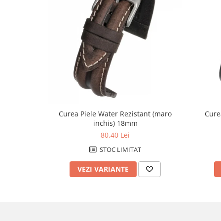
Fierastraie / Panze
Mandrine si Burghie
Menghine
Modelarea Metalului
Nicovale si Suporti
Pensete
Perii
Curea Piele Water Rezistant (maro
Cure
Scule de Mana
inchis) 18mm
80,40 Lei
Turnare, Lipire, Finisare
STOC LIMITAT
PROMOTII Curele Apple Watch
PROMOTII Curele Garmin
VEZI VARIANTE
PROMOTII Scule Bijutier
PROMOTII Scule Ceasornicar
Scule si Accesorii Ceasuri
Catarame curea