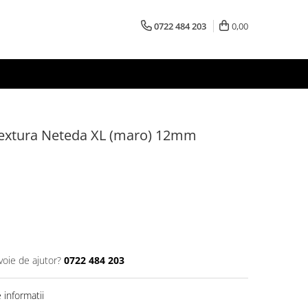
0722 484 203
0,00
Textura Neteda XL (maro) 12mm
voie de ajutor?
0722 484 203
informatii