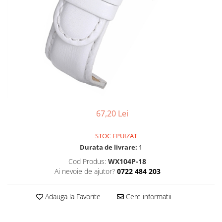
Pensete
Scule Speciale
Ceasuri Daniel Klein
Ceasuri Lorus
Perii
Suporti de Lucru
Ceasuri Q&Q
Scule de Mana
Surubelnite fine
Ceasuri Reflex
Turnare, Lipire, Finisare
Truse / Kituri Ceasornicar
Unisex
67,20 Lei
STOC EPUIZAT
Durata de livrare:
1
Cod Produs:
WX104P-18
Ai nevoie de ajutor?
0722 484 203
Adauga la Favorite
Cere informatii