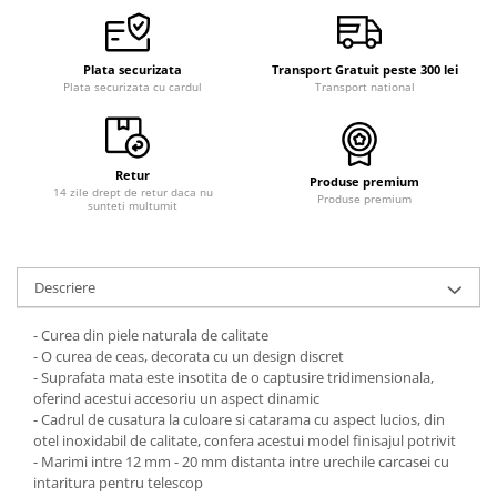
Plata securizata
Transport Gratuit peste 300 lei
Plata securizata cu cardul
Transport national
Retur
Produse premium
14 zile drept de retur daca nu
Produse premium
sunteti multumit
Descriere
- Curea din piele naturala de calitate
- O curea de ceas, decorata cu un design discret
- Suprafata mata este insotita de o captusire tridimensionala,
oferind acestui accesoriu un aspect dinamic
- Cadrul de cusatura la culoare si catarama cu aspect lucios, din
otel inoxidabil de calitate, confera acestui model finisajul potrivit
- Marimi intre 12 mm - 20 mm distanta intre urechile carcasei cu
intaritura pentru telescop