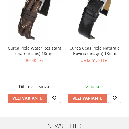
Chei Pendula
Clesti Miniatura
Curatare si Intretinere
Cutii Pastrare Ceasuri
Dispozitive Bratari si Curele
Curea Piele Water Rezistant
Curea Ceas Piele Naturala
Dispozitive Capace Ceas
(maro inchis) 18mm
Bovina (neagra) 18mm
Extractoare Indicatoare
80,40 Lei
de la 61,00 Lei
Lupe, Dispozitive Optice
Mecanisme Ceas
Pensete
STOC LIMITAT
IN STOC
Piese Ceasuri
VEZI VARIANTE
VEZI VARIANTE
Scule Speciale
Suporti de Lucru
Surubelnite fine
NEWSLETTER