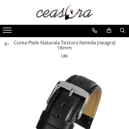
Toate Produsele
Baterii
AA, AAA, 9V
Curea Piele Naturala Textura Neteda (neagra)
18mm
Accesorii baterii
LBS
Auditive
Butoni
CR 3V
Ceasuri
Barbatesti
Ceasuri Accurist
Ceasuri Casio
Ceasuri Daniel Klein
Ceasuri Lorus