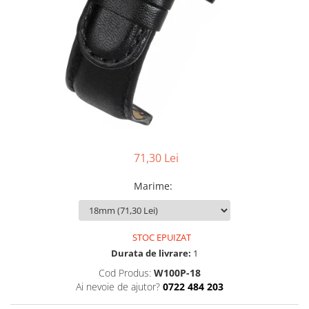
Ceasuri Police
Ceasuri Q&Q
Ceasuri Q&Q Attractive
Ceasuri Reflex
Ceasuri Sekonda
Ceasuri Timberland
Dama
Ceasuri Accurist
Ceasuri Casio
71,30 Lei
Ceasuri Daniel Klein
Ceasuri Lorus
Marime
:
Ceasuri Q&Q
Ceasuri Reflex
Unisex
STOC EPUIZAT
Durata de livrare:
1
Curele Ceasuri
Cod Produs:
W100P-18
Curele Apple Watch
Ai nevoie de ajutor?
0722 484 203
Curele Casio