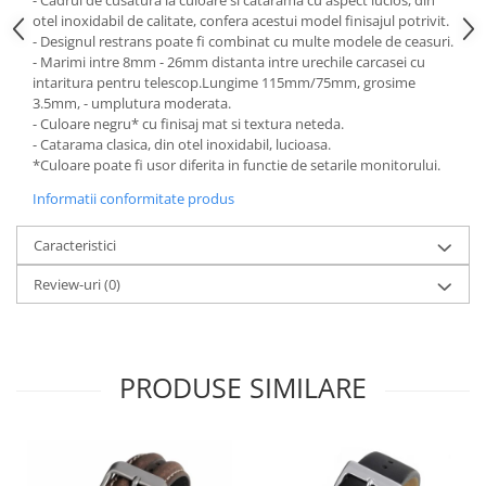
- Cadrul de cusatura la culoare si catarama cu aspect lucios, din
otel inoxidabil de calitate, confera acestui model finisajul potrivit.
Fierastraie / Panze
- Designul restrans poate fi combinat cu multe modele de ceasuri.
- Marimi intre 8mm - 26mm distanta intre urechile carcasei cu
Mandrine si Burghie
intaritura pentru telescop.Lungime 115mm/75mm, grosime
Menghine
3.5mm, - umplutura moderata.
- Culoare negru* cu finisaj mat si textura neteda.
Modelarea Metalului
- Catarama clasica, din otel inoxidabil, lucioasa.
Nicovale si Suporti
*Culoare poate fi usor diferita in functie de setarile monitorului.
Pensete
Informatii conformitate produs
Perii
Caracteristici
Scule de Mana
Review-uri
(0)
Turnare, Lipire, Finisare
PROMOTII Curele Apple Watch
PROMOTII Curele Garmin
PRODUSE SIMILARE
PROMOTII Scule Bijutier
PROMOTII Scule Ceasornicar
Scule si Accesorii Ceasuri
Catarame curea