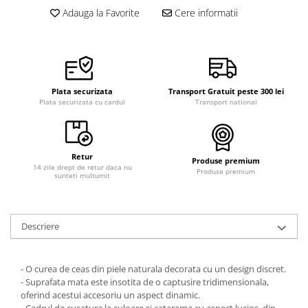
Curele cauciuc
Adauga la Favorite
Cere informatii
Curele Garmin
Curele metalice
Curele militare
Plata securizata
Transport Gratuit peste 300 lei
Curele piele
Plata securizata cu cardul
Transport national
Curele Samsung Watch
Curele textile
Retur
Handmade / Bijutieri
Produse premium
14 zile drept de retur daca nu
Produse premium
sunteti multumit
Abrazive
Ciocane Miniatura
Clesti Miniatura
Descriere
Curatare Bijuterii
Dispozitive Bratari
- O curea de ceas din piele naturala decorata cu un design discret.
- Suprafata mata este insotita de o captusire tridimensionala,
Dispozitive Inele
oferind acestui accesoriu un aspect dinamic.
Dispozitive Margelit