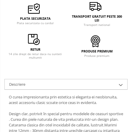
TRANSPORT GRATUIT PESTE 300
PLATA SECURIZATA
LEI
Plata securizata cu cardul
Transport national
RETUR
PRODUSE PREMIUM
14 zile drept de retur daca nu sunteti
Produse premium
multumit
Descriere
O curea impresionanta prin estetica si eleganta ei neobisnuita,
acest accesoriu clasic scoate orice ceas in evidenta.
Design clar, potrivit în special pentru modelele de ceasuri sportive
. Curea din piele naturala de vita prelucrata intr-un design plan.
Catarama clasica din otel inoxidabil de calitate, lustruit.Marimi
intre 12mm - 30mm distanta intre urechile carcasei cu intaritura