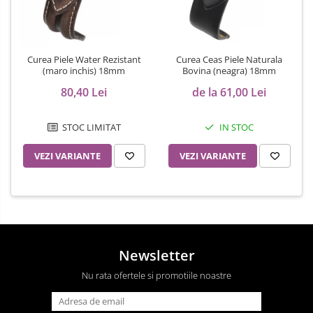
Curea Piele Water Rezistant
Curea Ceas Piele Naturala
(maro inchis) 18mm
Bovina (neagra) 18mm
80,40 Lei
de la 61,00 Lei
STOC LIMITAT
IN STOC
VEZI VARIANTE
VEZI VARIANTE
Newsletter
Nu rata ofertele si promotiile noastre