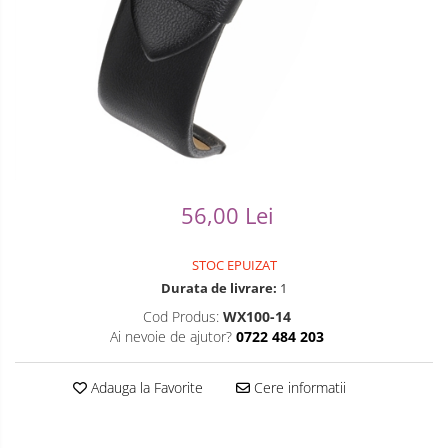
Ceasuri Casio
Modelarea Metalului
Pensete
Ceasuri Daniel Klein
Nicovale si Suporti
Piese Ceasuri
Ceasuri Lorus
Pensete
Scule Speciale
Ceasuri Q&Q
Ceasuri Reflex
Perii
Suporti de Lucru
Unisex
Scule de Mana
Surubelnite fine
56,00 Lei
Turnare, Lipire, Finisare
Truse / Kituri Ceasornicar
STOC EPUIZAT
Durata de livrare:
1
Cod Produs:
WX100-14
Ai nevoie de ajutor?
0722 484 203
Adauga la Favorite
Cere informatii