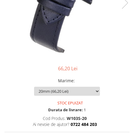
Pensete
Scule Speciale
Ceasuri Daniel Klein
Ceasuri Lorus
Perii
Suporti de Lucru
Ceasuri Q&Q
Scule de Mana
Surubelnite fine
Ceasuri Reflex
Turnare, Lipire, Finisare
Truse / Kituri Ceasornicar
Unisex
66,20 Lei
Marime
:
STOC EPUIZAT
Durata de livrare:
1
Cod Produs:
W103S-20
Ai nevoie de ajutor?
0722 484 203