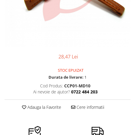
Pensete
Scule Speciale
Ceasuri Daniel Klein
Ceasuri Lorus
Perii
Suporti de Lucru
Ceasuri Q&Q
Scule de Mana
Surubelnite fine
Ceasuri Reflex
Turnare, Lipire, Finisare
Truse / Kituri Ceasornicar
Unisex
28,47 Lei
STOC EPUIZAT
Durata de livrare:
1
Cod Produs:
CCP01-MD10
Ai nevoie de ajutor?
0722 484 203
Adauga la Favorite
Cere informatii