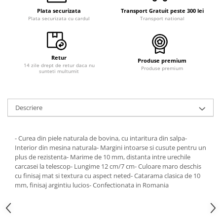
Plata securizata
Transport Gratuit peste 300 lei
Plata securizata cu cardul
Transport national
Retur
Produse premium
14 zile drept de retur daca nu
Produse premium
sunteti multumit
Descriere
- Curea din piele naturala de bovina, cu intaritura din salpa-
Interior din mesina naturala- Margini intoarse si cusute pentru un
plus de rezistenta- Marime de 10 mm, distanta intre urechile
carcasei la telescop- Lungime 12 cm/7 cm- Culoare maro deschis
cu finisaj mat si textura cu aspect neted- Catarama clasica de 10
mm, finisaj argintiu lucios- Confectionata in Romania