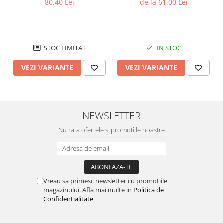
80,40 Lei
de la 61,00 Lei
Chei Pendula
Clesti Miniatura
Curatare si Intretinere
STOC LIMITAT
IN STOC
Cutii Pastrare Ceasuri
VEZI VARIANTE
VEZI VARIANTE
Dispozitive Bratari si Curele
Dispozitive Capace Ceas
Extractoare Indicatoare
NEWSLETTER
Lupe, Dispozitive Optice
Nu rata ofertele si promotiile noastre
Mecanisme Ceas
Pensete
Piese Ceasuri
Scule Speciale
Vreau sa primesc newsletter cu promotiile
magazinului. Afla mai multe in
Politica de
Suporti de Lucru
Confidentialitate
Surubelnite fine