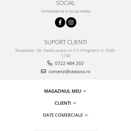
SOCIAL
Truse / Kituri Ceasornicar
Urmareste-ne in social media
SUPORT CLIENTI
Showroom - Str. Vasile Lucaciu nr.117 / Program L-V: 10.00 -
17.00
0722 484 203
comenzi@ceasora.ro
MAGAZINUL MEU
CLIENTI
DATE COMERCIALE