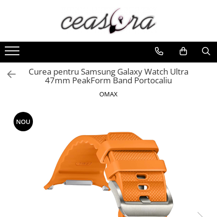
Toate Produsele
Baterii
AA, AAA, 9V
Curea pentru Samsung Galaxy Watch Ultra
47mm PeakForm Band Portocaliu
Accesorii baterii
OMAX
Auditive
Butoni
NOU
CR 3V
Ceasuri
Barbatesti
Ceasuri Accurist
Ceasuri Casio
Ceasuri Daniel Klein
Ceasuri Lorus