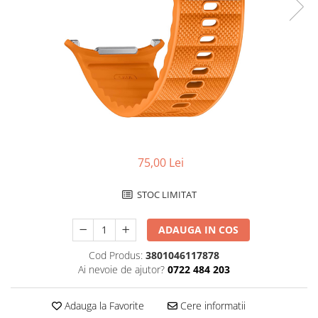
Ceasuri Police
Ceasuri Q&Q
Ceasuri Q&Q Attractive
Ceasuri Reflex
Ceasuri Sekonda
Ceasuri Timberland
Dama
Ceasuri Accurist
Ceasuri Casio
75,00 Lei
Ceasuri Daniel Klein
Ceasuri Lorus
STOC LIMITAT
Ceasuri Q&Q
Ceasuri Reflex
ADAUGA IN COS
Unisex
Cod Produs:
3801046117878
Curele Ceasuri
Ai nevoie de ajutor?
0722 484 203
Curele Apple Watch
Adauga la Favorite
Cere informatii
Curele Casio