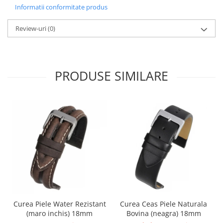
Informatii conformitate produs
Fierastraie / Panze
Review-uri
(0)
Mandrine si Burghie
Menghine
Modelarea Metalului
PRODUSE SIMILARE
Nicovale si Suporti
Pensete
Perii
Scule de Mana
Turnare, Lipire, Finisare
PROMOTII Curele Apple Watch
PROMOTII Curele Garmin
PROMOTII Scule Bijutier
PROMOTII Scule Ceasornicar
Curea Piele Water Rezistant
Curea Ceas Piele Naturala
Scule si Accesorii Ceasuri
(maro inchis) 18mm
Bovina (neagra) 18mm
Catarame curea