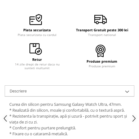
Curele cauciuc
Curele Garmin
Curele metalice
Plata securizata
Transport Gratuit peste 300 lei
Curele militare
Plata securizata cu cardul
Transport national
Curele piele
Curele Samsung Watch
Retur
Produse premium
Curele textile
14 zile drept de retur daca nu
Produse premium
sunteti multumit
Handmade / Bijutieri
Abrazive
Ciocane Miniatura
Descriere
Clesti Miniatura
Curea din silicon pentru Samsung Galaxy Watch Ultra, 47mm.
Curatare Bijuterii
* Realizată din silicon, moale și confortabilă, cu o textură aspră.
* Rezistenta la transpirație, apă și uzură - potrivit pentru sport și
Dispozitive Bratari
viața de zi cu zi.
* Confort pentru purtare prelungită.
Dispozitive Inele
* Fixare cu o cataramă metalică.
Dispozitive Margelit