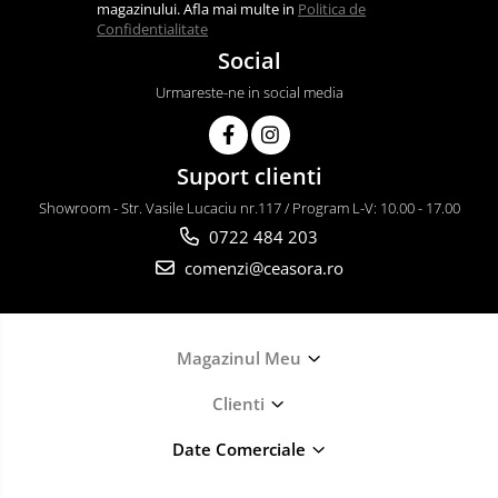
magazinului. Afla mai multe in
Politica de
Confidentialitate
Social
Urmareste-ne in social media
Suport clienti
Showroom - Str. Vasile Lucaciu nr.117 / Program L-V: 10.00 - 17.00
0722 484 203
comenzi@ceasora.ro
Magazinul Meu
Clienti
Date Comerciale