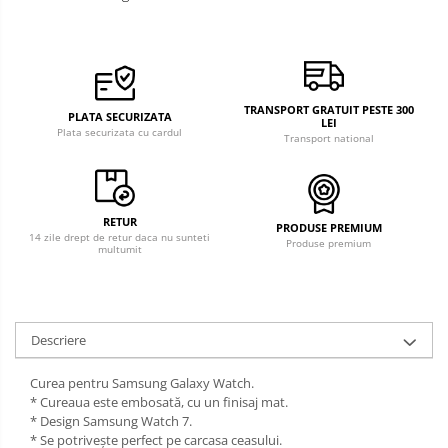
TRANSPORT GRATUIT PESTE 300
PLATA SECURIZATA
LEI
Plata securizata cu cardul
Transport national
RETUR
PRODUSE PREMIUM
14 zile drept de retur daca nu sunteti
Produse premium
multumit
Descriere
Curea pentru Samsung Galaxy Watch.
* Cureaua este embosată, cu un finisaj mat.
* Design Samsung Watch 7.
* Se potrivește perfect pe carcasa ceasului.