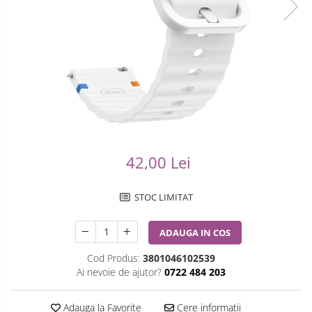
Ceasuri Casio
Modelarea Metalului
Pensete
Ceasuri Daniel Klein
Nicovale si Suporti
Piese Ceasuri
Ceasuri Lorus
Pensete
Scule Speciale
Ceasuri Q&Q
Ceasuri Reflex
Perii
Suporti de Lucru
Unisex
Scule de Mana
Surubelnite fine
Turnare, Lipire, Finisare
Truse / Kituri Ceasornicar
42,00 Lei
STOC LIMITAT
ADAUGA IN COS
Cod Produs:
3801046102539
Ai nevoie de ajutor?
0722 484 203
Adauga la Favorite
Cere informatii