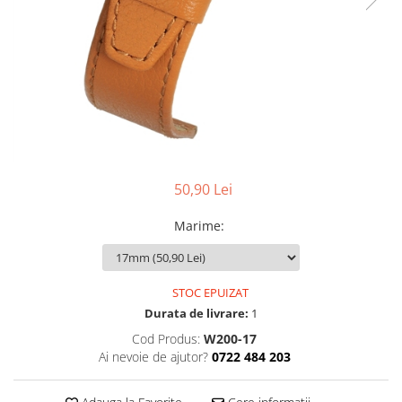
Pensete
Scule Speciale
Ceasuri Daniel Klein
Ceasuri Lorus
Perii
Suporti de Lucru
Ceasuri Q&Q
Scule de Mana
Surubelnite fine
Ceasuri Reflex
Turnare, Lipire, Finisare
Truse / Kituri Ceasornicar
Unisex
50,90 Lei
Marime
:
STOC EPUIZAT
Durata de livrare:
1
Cod Produs:
W200-17
Ai nevoie de ajutor?
0722 484 203