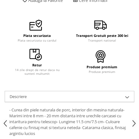
Adauga la Favorite
Cere informatii
Plata securizata
Transport Gratuit peste 300 lei
Plata securizata cu cardul
Transport national
Retur
Produse premium
14 zile drept de retur daca nu
Produse premium
sunteti multumit
Descriere
- Curea din piele naturala de porc, interior din mesina naturala-
Marimi intre 8 mm - 20 mm distanta intre urechile carcasei cu
intaritura pentru telescop- Lungime 11.5 cm/7.5 cm- Culoare
cafenie cu finisaj mat si textura neteda- Catarama clasica, finisaj
argintiu lucios