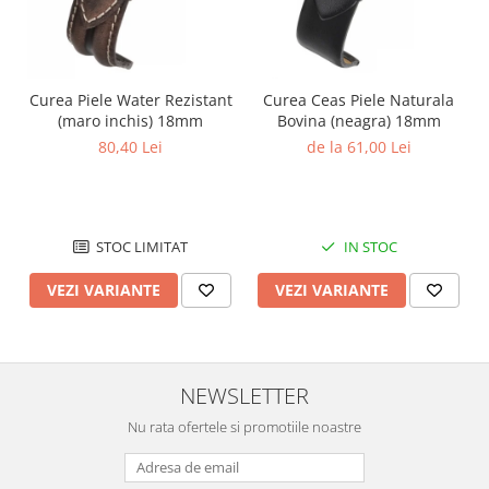
Chei Pendula
Clesti Miniatura
Curatare si Intretinere
Curea Piele Water Rezistant
Curea Ceas Piele Naturala
(maro inchis) 18mm
Bovina (neagra) 18mm
Cutii Pastrare Ceasuri
80,40 Lei
de la 61,00 Lei
Dispozitive Bratari si Curele
Dispozitive Capace Ceas
Extractoare Indicatoare
STOC LIMITAT
IN STOC
Lupe, Dispozitive Optice
VEZI VARIANTE
VEZI VARIANTE
Mecanisme Ceas
Pensete
Piese Ceasuri
NEWSLETTER
Scule Speciale
Suporti de Lucru
Nu rata ofertele si promotiile noastre
Surubelnite fine