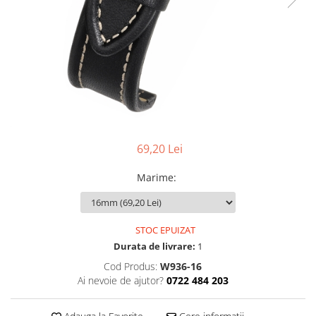
Ceasuri Police
Ceasuri Q&Q
Ceasuri Q&Q Attractive
Ceasuri Reflex
Ceasuri Sekonda
Ceasuri Timberland
Dama
Ceasuri Accurist
69,20 Lei
Ceasuri Casio
Ceasuri Daniel Klein
Marime
:
Ceasuri Lorus
Ceasuri Q&Q
Ceasuri Reflex
STOC EPUIZAT
Unisex
Durata de livrare:
1
Curele Ceasuri
Cod Produs:
W936-16
Ai nevoie de ajutor?
0722 484 203
Curele Apple Watch
Curele Casio