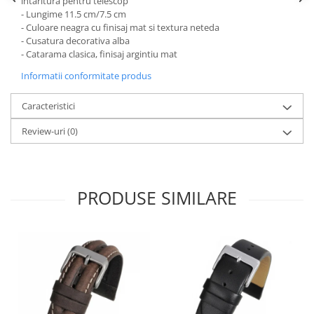
intaritura pentru telescop
- Lungime 11.5 cm/7.5 cm
Fierastraie / Panze
- Culoare neagra cu finisaj mat si textura neteda
Mandrine si Burghie
- Cusatura decorativa alba
- Catarama clasica, finisaj argintiu mat
Menghine
Informatii conformitate produs
Modelarea Metalului
Nicovale si Suporti
Caracteristici
Pensete
Review-uri
(0)
Perii
Scule de Mana
PRODUSE SIMILARE
Turnare, Lipire, Finisare
PROMOTII Curele Apple Watch
PROMOTII Curele Garmin
PROMOTII Scule Bijutier
PROMOTII Scule Ceasornicar
Scule si Accesorii Ceasuri
Catarame curea