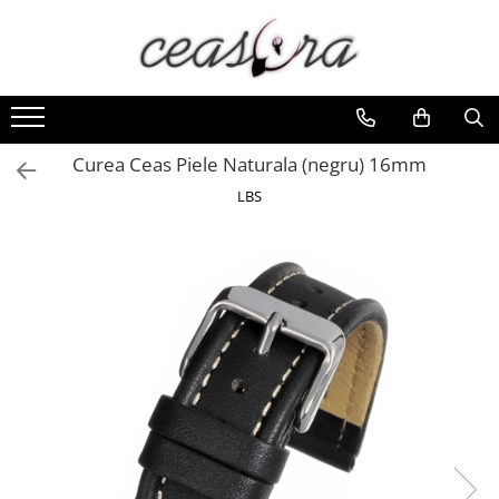
Toate Produsele
Baterii
AA, AAA, 9V
Curea Ceas Piele Naturala (negru) 16mm
Accesorii baterii
LBS
Auditive
Butoni
CR 3V
Ceasuri
Barbatesti
Ceasuri Accurist
Ceasuri Casio
Ceasuri Daniel Klein
Ceasuri Lorus