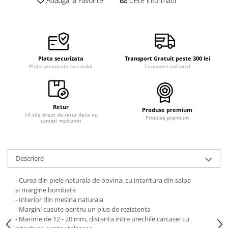
Adauga la Favorite
Cere informatii
Curele cauciuc
Curele Garmin
Curele metalice
Curele militare
Plata securizata
Transport Gratuit peste 300 lei
Plata securizata cu cardul
Transport national
Curele piele
Curele Samsung Watch
Curele textile
Retur
Produse premium
14 zile drept de retur daca nu
Handmade / Bijutieri
Produse premium
sunteti multumit
Abrazive
Ciocane Miniatura
Descriere
Clesti Miniatura
Curatare Bijuterii
- Curea din piele naturala de bovina, cu intaritura din salpa
si margine bombata
Dispozitive Bratari
- Interior din mesina naturala
- Margini cusute pentru un plus de rezistenta
Dispozitive Inele
- Marime de 12 - 20 mm, distanta intre urechile carcasei cu
Dispozitive Margelit