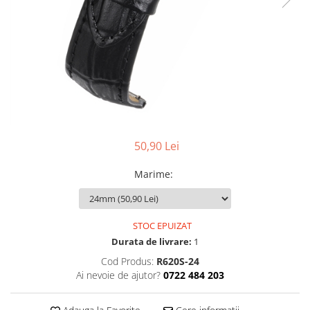
Pensete
Scule Speciale
Ceasuri Daniel Klein
Ceasuri Lorus
Perii
Suporti de Lucru
Ceasuri Q&Q
Scule de Mana
Surubelnite fine
Ceasuri Reflex
Turnare, Lipire, Finisare
Truse / Kituri Ceasornicar
Unisex
50,90 Lei
Marime
:
STOC EPUIZAT
Durata de livrare:
1
Cod Produs:
R620S-24
Ai nevoie de ajutor?
0722 484 203