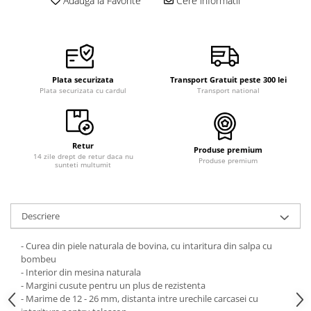
Adauga la Favorite
Cere informatii
Plata securizata
Transport Gratuit peste 300 lei
Plata securizata cu cardul
Transport national
Retur
Produse premium
14 zile drept de retur daca nu
Produse premium
sunteti multumit
Descriere
- Curea din piele naturala de bovina, cu intaritura din salpa cu
bombeu
- Interior din mesina naturala
- Margini cusute pentru un plus de rezistenta
- Marime de 12 - 26 mm, distanta intre urechile carcasei cu