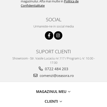
Truse / Kituri Ceasornicar
magazinului. Afla mai multe in
Politica de
Confidentialitate
SOCIAL
Urmareste-ne in social media
SUPORT CLIENTI
Showroom - Str. Vasile Lucaciu nr.117 / Program L-V: 10.00 -
17.00
0722 484 203
comenzi@ceasora.ro
MAGAZINUL MEU
CLIENTI