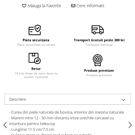
Curele cauciuc
Adauga la Favorite
Cere informatii
Curele Garmin
Curele metalice
Curele militare
Plata securizata
Transport Gratuit peste 300 lei
Curele piele
Plata securizata cu cardul
Transport national
Curele Samsung Watch
Curele textile
Retur
Handmade / Bijutieri
Produse premium
14 zile drept de retur daca nu
Produse premium
sunteti multumit
Abrazive
Ciocane Miniatura
Clesti Miniatura
Descriere
Curatare Bijuterii
- Curea din piele naturala de bovina, interior din mesina naturala
Dispozitive Bratari
- Marimi intre 12 - 30 mm distanta intre urechile carcasei cu
intaritura pentru telescop
Dispozitive Inele
- Lungime 11.5 cm/7.5 cm
Dispozitive Margelit