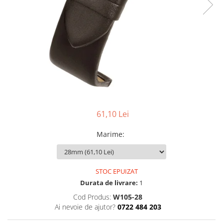
Ceasuri Police
Ceasuri Q&Q
Ceasuri Q&Q Attractive
Ceasuri Reflex
Ceasuri Sekonda
Ceasuri Timberland
Dama
Ceasuri Accurist
Ceasuri Casio
61,10 Lei
Ceasuri Daniel Klein
Ceasuri Lorus
Marime
:
Ceasuri Q&Q
Ceasuri Reflex
Unisex
STOC EPUIZAT
Durata de livrare:
1
Curele Ceasuri
Cod Produs:
W105-28
Curele Apple Watch
Ai nevoie de ajutor?
0722 484 203
Curele Casio