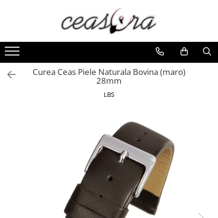
Toate Produsele
Baterii
AA, AAA, 9V
Curea Ceas Piele Naturala Bovina (maro)
28mm
Accesorii baterii
LBS
Auditive
Butoni
CR 3V
Ceasuri
Barbatesti
Ceasuri Accurist
Ceasuri Casio
Ceasuri Daniel Klein
Ceasuri Lorus