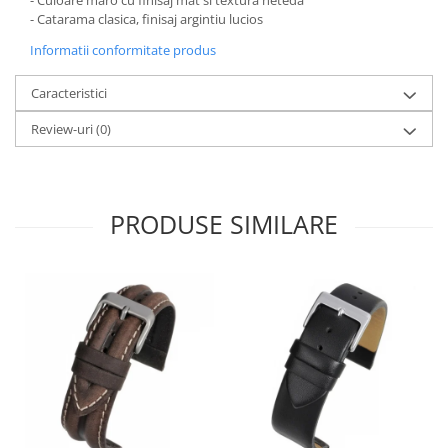
- Culoare maro cu finisaj mat si textura neteda
- Catarama clasica, finisaj argintiu lucios
Fierastraie / Panze
Informatii conformitate produs
Mandrine si Burghie
Menghine
Caracteristici
Modelarea Metalului
Review-uri
(0)
Nicovale si Suporti
Pensete
Perii
PRODUSE SIMILARE
Scule de Mana
Turnare, Lipire, Finisare
PROMOTII Curele Apple Watch
PROMOTII Curele Garmin
PROMOTII Scule Bijutier
PROMOTII Scule Ceasornicar
Scule si Accesorii Ceasuri
Catarame curea