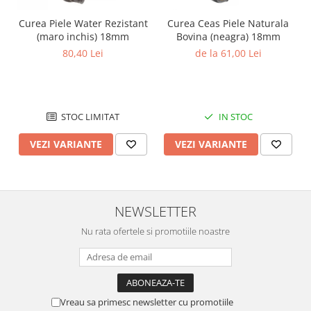
Chei Pendula
Curea Piele Water Rezistant
Curea Ceas Piele Naturala
Clesti Miniatura
(maro inchis) 18mm
Bovina (neagra) 18mm
80,40 Lei
de la 61,00 Lei
Curatare si Intretinere
Cutii Pastrare Ceasuri
Dispozitive Bratari si Curele
STOC LIMITAT
IN STOC
Dispozitive Capace Ceas
Extractoare Indicatoare
VEZI VARIANTE
VEZI VARIANTE
Lupe, Dispozitive Optice
Mecanisme Ceas
Pensete
NEWSLETTER
Piese Ceasuri
Nu rata ofertele si promotiile noastre
Scule Speciale
Suporti de Lucru
Surubelnite fine
Vreau sa primesc newsletter cu promotiile